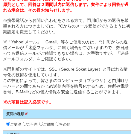
原則として、回答は２週間以内に返信します。案件により回答が遅
れる場合は、その旨お知らせします。
※携帯電話からお問い合わせをされる方で、門川町からの返信を希
望される方につきましては、PCからのメール受信ができるように初
期設定を変更してください。
※「Yahoo!メール」「Gmail」等をご使用の方は、門川町からの返
信メールが「迷惑フォルダ」に届く場合がございますので、数日経
っても返信メールがご確認できない場合は、お手数ですが、「迷惑
メールフォルダ」をご確認ください。
※門川町のサイトでは、SSL（Secure Soket Layer）と呼ばれる暗
号化の技術を使用しています。
この技術によって、皆さまのコンピュータ（ブラウザ）と門川町サ
ーバーとの間であらかじめ送信内容を暗号化するため、住所や電話
番号、E-Mailなどの個人情報を安全に送信することができます。
※の項目は記入必須です。
質問の種類
※
ご要望
ご不満
ご質問
その他