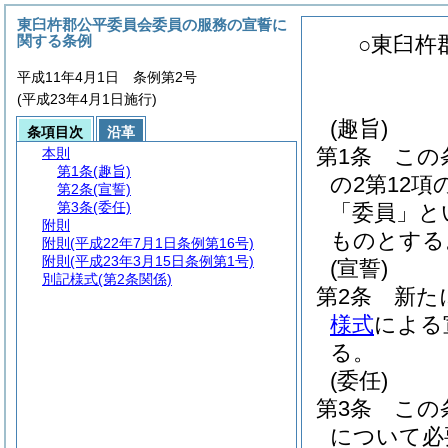
東臼杵郡公平委員会委員の服務の宣誓に
関する条例
○東臼杵
平成11年4月1日 条例第2号
(平成23年4月1日施行)
(趣旨)
条項目次
沿革
第1条
この
本則
第1条
(趣旨)
の2第12
第2条
(宣誓)
第3条
(委任)
「委員」と
附則
ものとする
附則
(平成22年7月1日条例第16号)
附則
(平成23年3月15日条例第1号)
(宣誓)
別記様式
(第2条関係)
第2条
新た
様式
による
る。
(委任)
第3条
この
について必