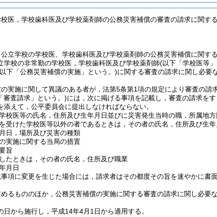
学校医，学校歯科医及び学校薬剤師の公務災害補償の審査の請求に関す
，公立学校の学校医、学校歯科医及び学校薬剤師の公務災害補償に関す
立学校の非常勤の学校医，学校歯科医及び学校薬剤師
(以下「学校医等」
(以下「公務災害補償の実施」という。)
に関する審査の請求に関し必要
償の実施に関して異議のある者が，法第5条第1項の規定により審査の請
「審査請求」という。)
には，次に掲げる事項を記載し，審査の請求をす
を添えて，公平委員会に提出しなければならない。
学校医等の氏名，住所及び生年月日並びに災害発生当時の職，所属地方
を受けた学校医等以外の者であるときは，その者の氏名，住所及び生年
月日，場所及び災害の種類
の実施に関する当局の措置
要旨
したときは，その者の氏名，住所及び職業
年月日
載事項に変更を生じた場合には，請求者はその都度その旨を速やかに書
定めるもののほか，公務災害補償の実施に関する審査の請求に関し必要
の日から施行し，平成14年4月1日から適用する。