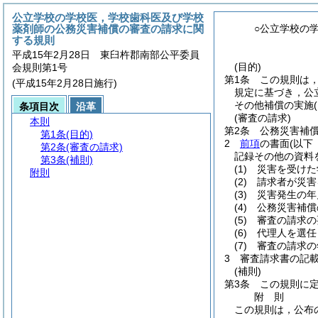
公立学校の学校医，学校歯科医及び学校
薬剤師の公務災害補償の審査の請求に関
○公立学校の
する規則
平成15年2月28日 東臼杵郡南部公平委員
(目的)
会規則第1号
第1条
この規則は
(平成15年2月28日施行)
規定に基づき，公
その他補償の実施
条項目次
沿革
(審査の請求)
本則
第2条
公務災害補
第1条
(目的)
2
前項
の書面
(以下
第2条
(審査の請求)
記録その他の資料
第3条
(補則)
(1)
災害を受けた
附則
(2)
請求者が災害
(3)
災害発生の年
(4)
公務災害補償
(5)
審査の請求の
(6)
代理人を選任
(7)
審査の請求の
3
審査請求書の記
(補則)
第3条
この規則に
附
則
この規則は，公布