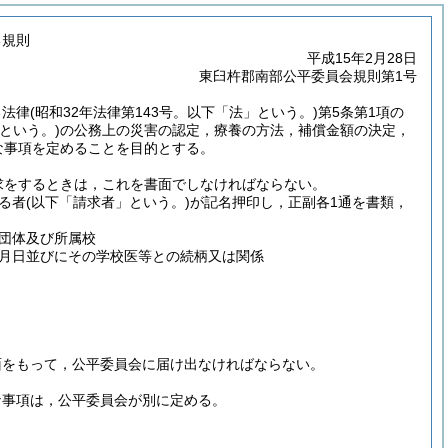
る規則
平成15年2月28日
東臼杵郡南部公平委員会規則第1号
る法律
(昭和32年法律第143号。以下「法」という。)
第5条第1項の
という。)
の公務上の災害の認定，療養の方法，補償金額の決定，
な事項を定めることを目的とする。
求をするときは，これを書面でしなければならない。
る者
(以下「請求者」という。)
が記名押印し，正副各1通を書類，
団体及び所属校
月日並びにその学校医等との続柄又は関係
面をもって，公平委員会に届け出なければならない。
な事項は，公平委員会が別に定める。