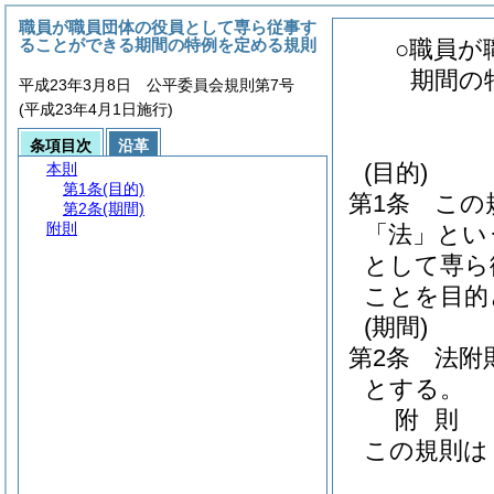
職員が職員団体の役員として専ら従事す
ることができる期間の特例を定める規則
○職員が
期間の
平成23年3月8日 公平委員会規則第7号
(平成23年4月1日施行)
条項目次
沿革
(目的)
本則
第1条
(目的)
第1条
この
第2条
(期間)
附則
「法」とい
として専ら
ことを目的
(期間)
第2条
法附
とする。
附
則
この規則は