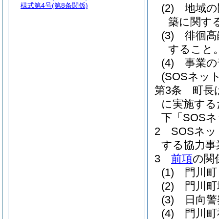
様式第4号
(第8条関係)
(2)
地域の
築に関す
(3)
徘徊高
すること
(4)
事業の
(SOSネッ
第3条
町長
に実施する
下「SOS
2
SOSネ
する協力事
3
前項
の関
(1)
門川町
(2)
門川町
(3)
日向警
(4)
門川町