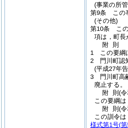
(事業の所管
第9条
この
(その他)
第10条
こ
項は，町長
附
則
1
この要綱
2
門川町認
(平成27年告
3
門川町高
廃止する。
附
則
(
この要綱は
附
則
(
この訓令は
様式第1号
(