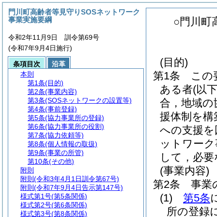
門川町高齢者等見守りSOSネットワーク
事業実施要綱
○門川町
令和2年11月9日 訓令第69号
(令和7年9月4日施行)
(目的)
条項目次
沿革
第1条
この
本則
第1条
(目的)
ある者
(以
第2条
(事業内容)
第3条
(SOSネットワークの設置等)
合，地域の
第4条
(事前登録)
援体制を構
第5条
(協力事業所の登録)
第6条
(協力事業所の役割)
への支援を
第7条
(協力依頼等)
ットワーク
第8条
(個人情報の取扱)
第9条
(事業の所管)
して，必要
第10条
(その他)
(事業内容)
附則
附則
(令和3年4月1日訓令第67号)
第2条
事業
附則
(令和7年9月4日告示第147号)
(1)
第5条
様式第1号
(第5条関係)
様式第2号
(第6条関係)
所の登録
様式第3号
(第8条関係)