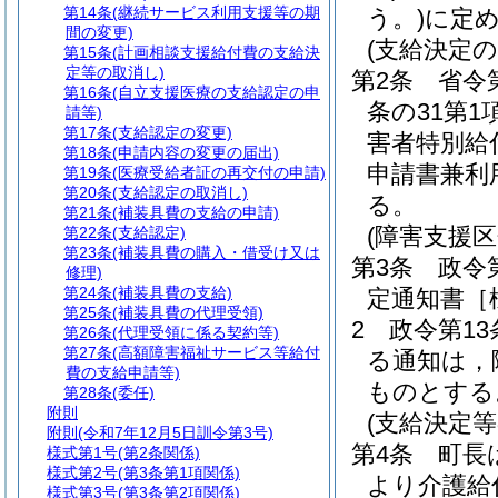
第14条
(継続サービス利用支援等の期
う。)
に定
間の変更)
(支給決定の
第15条
(計画相談支援給付費の支給決
定等の取消し)
第2条
省令
第16条
(自立支援医療の支給認定の申
条の31第
請等)
第17条
(支給認定の変更)
害者特別給
第18条
(申請内容の変更の届出)
申請書兼利
第19条
(医療受給者証の再交付の申請)
第20条
(支給認定の取消し)
る。
第21条
(補装具費の支給の申請)
(障害支援区
第22条
(支給認定)
第23条
(補装具費の購入・借受け又は
第3条
政令
修理)
第24条
(補装具費の支給)
定通知書［
第25条
(補装具費の代理受領)
2
政令第1
第26条
(代理受領に係る契約等)
第27条
(高額障害福祉サービス等給付
る通知は，
費の支給申請等)
ものとする
第28条
(委任)
附則
(支給決定等
附則
(令和7年12月5日訓令第3号)
第4条
町長
様式第1号
(第2条関係)
様式第2号
(第3条第1項関係)
より介護給
様式第3号
(第3条第2項関係)