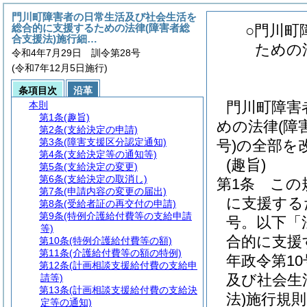
門川町障害者の日常生活及び社会生活を
総合的に支援するための法律(障害者総
○門川町
合支援法)施行細…
ための
令和4年7月29日 訓令第28号
(令和7年12月5日施行)
条項目次
沿革
門川町障害
本則
第1条
(趣旨)
めの法律(障
第2条
(支給決定の申請)
第3条
(障害支援区分認定通知)
号)の全部を
第4条
(支給決定等の通知等)
(趣旨)
第5条
(支給決定の変更)
第6条
(支給決定の取消し)
第1条
この
第7条
(申請内容の変更の届出)
に支援する
第8条
(受給者証の再交付の申請)
第9条
(特例介護給付費等の支給申請
号。以下「
等)
合的に支援
第10条
(特例介護給付費等の額)
第11条
(介護給付費等の額の特例)
年政令第1
第12条
(計画相談支援給付費の支給申
及び社会生
請等)
第13条
(計画相談支援給付費の支給決
法)
施行規則
定等の通知)