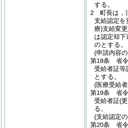
する。
2
町長は，
支給認定を
療)
支給変更
は認定却下
のとする。
(申請内容の
第18条
省令
受給者証等
とする。
(医療受給
第19条
省令
受給者証
(
る。
(支給認定の
第20条
省令