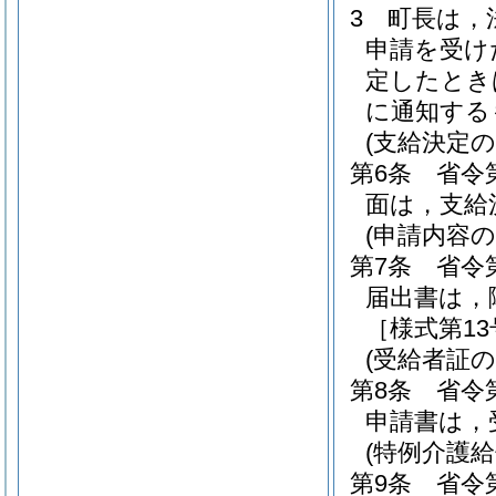
3
町長は，
申請を受け
定したとき
に通知する
(支給決定の
第6条
省令
面は，支給
(申請内容の
第7条
省令
届出書は，
［様式第1
(受給者証
第8条
省令
申請書は，
(特例介護
第9条
省令