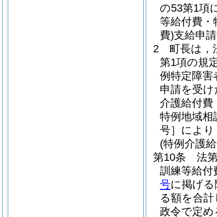
の53第1
等給付費・
費)
支給申請
2
町長は，法
第1項の規
例特定障害
申請を受け
介護給付費
特例地域相
号］により
(特例介護給
第10条
法第
訓練等給付
号
に掲げる
る額を合計
政令で定め