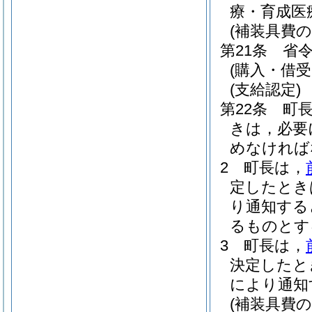
療・育成医
(補装具費の
第21条
省令
(購入・借受
(支給認定)
第22条
町
きは，必要
めなければ
2
町長は，
定したとき
り通知する
るものとす
3
町長は，
決定したと
により通知
(補装具費