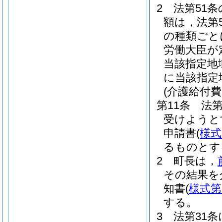
2
法第51
額は，法第
の種類ごと
労働大臣が
当該指定地
に当該指定
(介護給付
第11条
法
受けようと
申請書
(
様式
るものとす
2
町長は，
その結果を
知書
(
様式第
する。
3
法第31