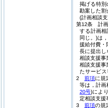
掲げる特別
勘案した割
(計画相談
第12条
計
する計画相
同じ。)
は，
援給付費・
長に提出し
相談支援事
相談支援事
たサービス
2
前項
に規
等は，計画
20号
)
によ
定相談支援
3
前項
の規