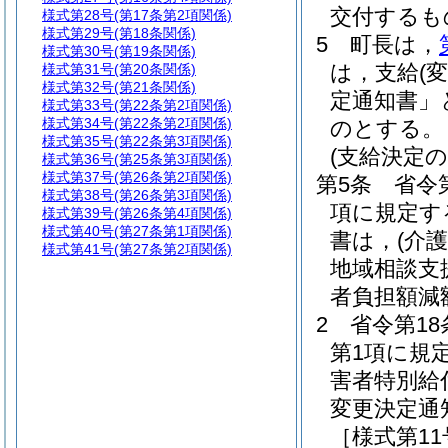
交付するも
様式第28号
(第17条第2項関係)
様式第29号
(第18条関係)
5
町長は，
様式第30号
(第19条関係)
は，支給
(変
様式第31号
(第20条関係)
様式第32号
(第21条関係)
定通知書」
様式第33号
(第22条第2項関係)
様式第34号
(第22条第2項関係)
のとする。
様式第35号
(第22条第3項関係)
(支給決定の
様式第36号
(第25条第3項関係)
様式第37号
(第26条第2項関係)
第5条
省令
様式第38号
(第26条第3項関係)
項に規定す
様式第39号
(第26条第4項関係)
様式第40号
(第27条第1項関係)
書は，
(介
様式第41号
(第27条第2項関係)
地域相談支
者負担額減
2
省令第18
第1項に規
害者特別給
変更決定通
［様式第1