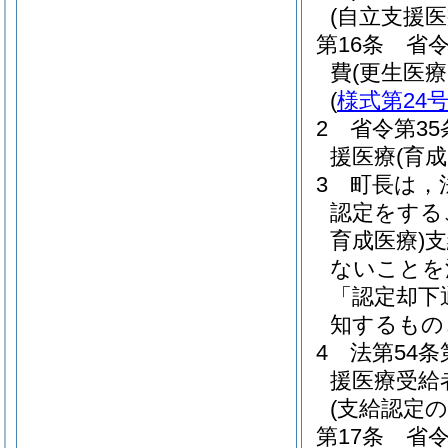
(自立支援
第16条
省令
費
(更生医
(
様式第24
2
省令第3
援医療
(育成
3
町長は，
認定をする
育成医療)
支
ないことを
「認定却下
知するもの
4
法第54
援医療受給
(支給認定の
第17条
省令