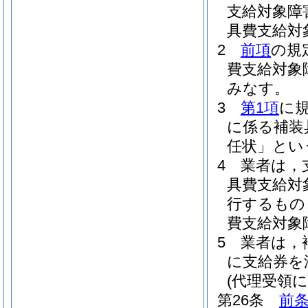
支給対象障
具費支給対
2
前項
の規
費支給対象
みなす。
3
第1項
に
に係る補装
任状」とい
4
業者は，
具費支給対
行するもの
費支給対象
5
業者は，
に支給券を
(代理受領に
第26条
前