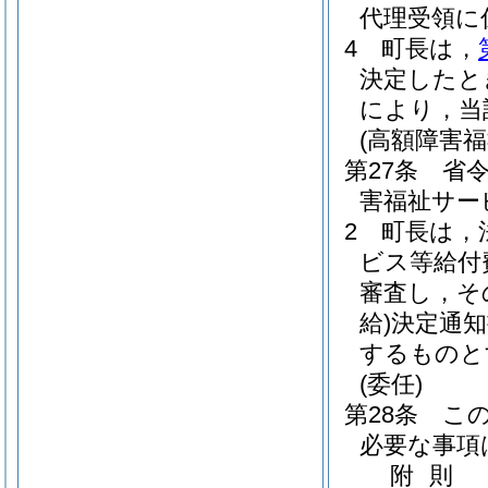
代理受領に
4
町長は，
決定したと
により，当
(高額障害
第27条
省令
害福祉サー
2
町長は，
ビス等給付
審査し，そ
給)
決定通知
するものと
(委任)
第28条
こ
必要な事項
附
則