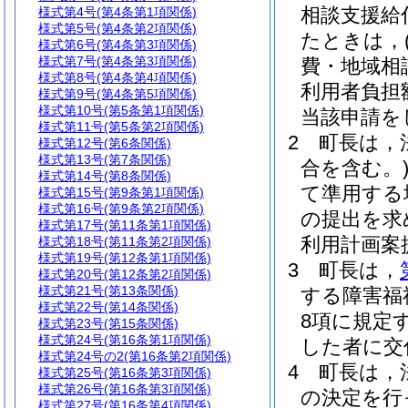
相談支援給
様式第4号
(第4条第1項関係)
様式第5号
(第4条第2項関係)
たときは，
様式第6号
(第4条第3項関係)
様式第7号
(第4条第3項関係)
費・地域相
様式第8号
(第4条第4項関係)
利用者負担
様式第9号
(第4条第5項関係)
様式第10号
(第5条第1項関係)
当該申請を
様式第11号
(第5条第2項関係)
2
町長は，法
様式第12号
(第6条関係)
様式第13号
(第7条関係)
合を含む。
様式第14号
(第8条関係)
て準用する
様式第15号
(第9条第1項関係)
様式第16号
(第9条第2項関係)
の提出を求
様式第17号
(第11条第1項関係)
利用計画案
様式第18号
(第11条第2項関係)
様式第19号
(第12条第1項関係)
3
町長は，
様式第20号
(第12条第2項関係)
様式第21号
(第13条関係)
する障害福
様式第22号
(第14条関係)
8項に規定
様式第23号
(第15条関係)
様式第24号
(第16条第1項関係)
した者に交
様式第24号の2
(第16条第2項関係)
4
町長は，
様式第25号
(第16条第3項関係)
様式第26号
(第16条第3項関係)
の決定を行
様式第27号
(第16条第4項関係)