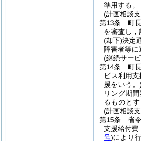
準用する。
(計画相談
第13条
町
を審査し，
(却下)
決定
障害者等に
(継続サー
第14条
町
ビス利用支
援をいう。
リング期間
るものとす
(計画相談
第15条
省令
支援給付費
号
)
により