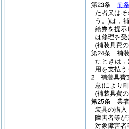
第23条
前条
た者又はそ
う。)
は，
給券を提示
は修理を受
(補装具費の
第24条
補
たときは，
用を支払う
2
補装具費
意)
により
(補装具費の
第25条
業
装具の購入
障害者等が
対象障害者