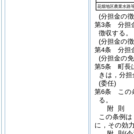
花畑地区農業水路
(分担金の徴
第3条
分担
徴収する。
(分担金の徴
第4条
分担
(分担金の免
第5条
町長
きは，分担
(委任)
第6条
この
る。
附
則
この条例は
に，その効
附
則
(