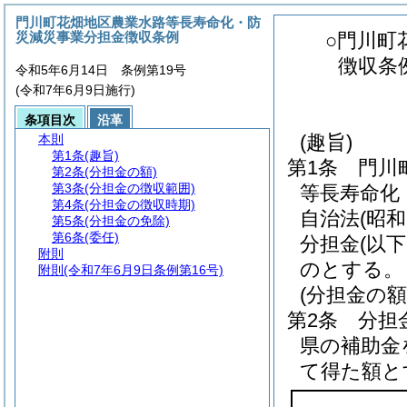
門川町花畑地区農業水路等長寿命化・防
災減災事業分担金徴収条例
○門川町
徴収条
令和5年6月14日 条例第19号
(令和7年6月9日施行)
条項目次
沿革
(趣旨)
本則
第1条
(趣旨)
第1条
門川
第2条
(分担金の額)
第3条
(分担金の徴収範囲)
等長寿命化
第4条
(分担金の徴収時期)
自治法
(昭和
第5条
(分担金の免除)
第6条
(委任)
分担金
(以
附則
のとする。
附則
(令和7年6月9日条例第16号)
(分担金の額
第2条
分担
県の補助金
て得た額と