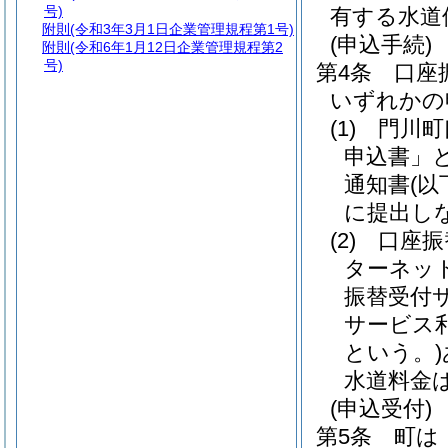
号)
有する水道
附則
(令和3年3月1日企業管理規程第1号)
(申込手続)
附則
(令和6年1月12日企業管理規程第2
号)
第4条
口座
いずれかの
(1)
門川町
申込書」と
通知書
(
に提出し
(2)
口座振
ターネッ
振替受付
サービス
という。)
水道料金
(申込受付)
第5条
町は