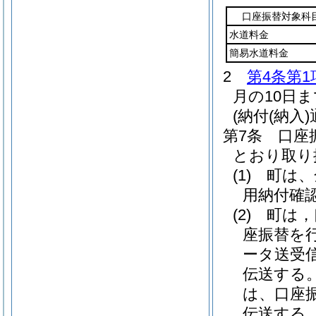
口座振替対象科
水道料金
簡易水道料金
2
第4条第1
月の10日
(納付(納入
第7条
口座
とおり取り
(1)
町は、
用納付確
(2)
町は，
座振替を
ータ送受
伝送する
は、口座
伝送する