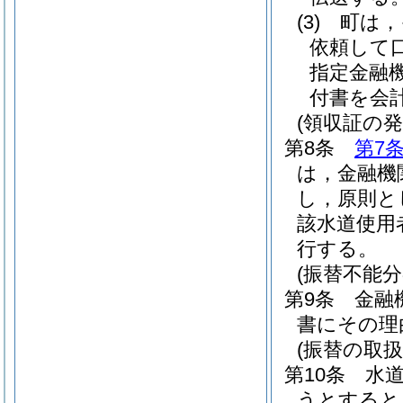
(3)
町は，
依頼して
指定金融
付書を会
(領収証の発
第8条
第7
は，金融機
し，原則と
該水道使用
行する。
(振替不能分
第9条
金融
書にその理
(振替の取扱
第10条
水
うとすると