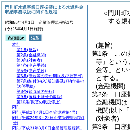
門川町水道事業口座振替による水道料金
収納事務取扱に関する規程
○門川町
する規
昭和55年4月1日 企業管理規程第1号
(令和6年4月1日施行)
条項目次
沿革
(趣旨)
本則
第1条
(趣旨)
第1条
この
第2条
(金融機関)
第3条
(対象者)
等」という
第4条
(申込手続)
金等」とい
第5条
(申込受付)
第6条
(申込等の受付期限及び振替日)
とする。
第7条
(納付(納入)通知書及び納付書の
(金融機関)
送付手続)
第8条
(領収証の発行)
第2条
口座
第9条
(振替不能分の取扱)
金融機関は
第10条
(振替の取扱停止)
附則
機関
(以下
附則
(平成2年4月1日企管規程第4号)
(対象者)
附則
(平成24年3月22日企業管理規程第1
号)
第3条
口座
附則
(平成31年3月6日企業管理規程第1