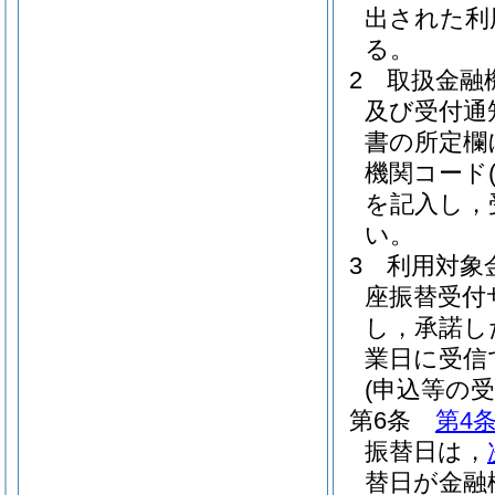
出された利
る。
2
取扱金融
及び受付通
書の所定欄
機関コード
を記入し，
い。
3
利用対象
座振替受付
し，承諾し
業日に受信
(申込等の
第6条
第4
振替日は，
替日が金融