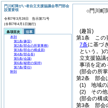
門川町障がい者自立支援協議会専門部会
設置要領
○門川町
令和7年3月28日 告示第71号
(令和7年4月1日施行)
(趣旨)
条項目次
沿革
第1条
この
本則
第1条
(趣旨)
7条
に基づ
第2条
(部会の所掌事務)
第3条
(部会の構成員)
という。)
第4条
(部会長)
立支援協議
第5条
(会議)
第6条
(秘密の保持)
事項を定め
第7条
(委任)
(部会の所掌
附則
第2条
部会
(1)
地域の
(2)
その他
(部会の構成
第3条
部会