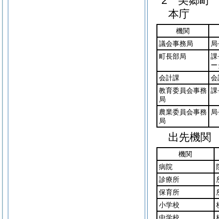
2 美郷町
本庁
機関
議会事務局
局
町長部局
課
ー
会計課
会
教育委員会事務
課
局
農業委員会事務
局
局
出先機関
機関
病院
診療所
保育所
小学校
中学校