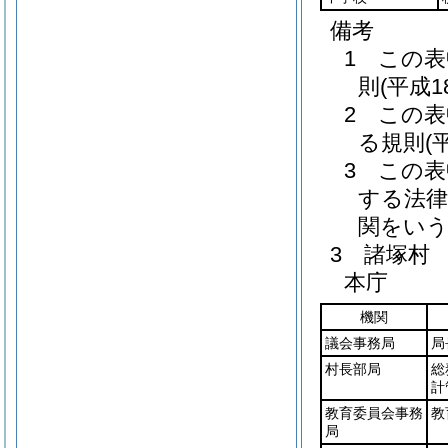
備考
1 この
則(平成
2 この
る規則(
3 この
する法律
関をい
3 諸塚村
本庁
機関
議会事務局
局
村長部局
総
計
教育委員会事務
教
局