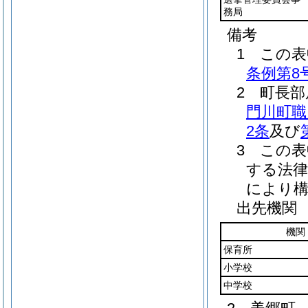
務局
備考
1 この
条例第8
2 町長
門川町職
2条
及び
3 この
する法律
により
出先機関
機関
保育所
小学校
中学校