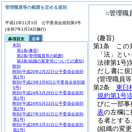
管理職員等の範囲を定める規則
○管理職
平成11年11月1日 公平委員会規則第3号
(令和7年1月24日施行)
(趣旨)
条項目次
沿革
第1条
この
本則
第1条
(趣旨)
「法」とい
第2条
(管理職員等の範囲)
第3条
(組織の変更等についての通知)
法律第1号)
附則
だし書に規
附則
(平成20年2月22日公平委員会規則
第1号)
(管理職員等
附則
(平成23年3月8日公平委員会規則第
第2条
東臼
5号)
附則
(平成24年3月29日公平委員会規則
規約第1号)
第1号)
びに一部事
附則
(平成24年5月23日公平委員会規則
第2号)
表
の左欄に
附則
(平成27年3月31日公平委員会規則
る者とする
第1号)
附則
(平成28年3月31日公平委員会規則
(組織の変
第1号)