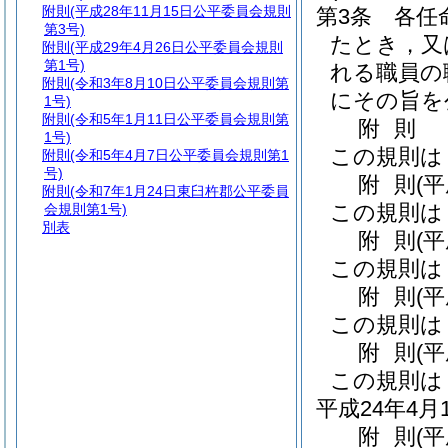
附則
(平成28年11月15日公平委員会規則
第3条
各任
第3号)
たとき，又
附則
(平成29年4月26日公平委員会規則
第1号)
れる職員の
附則
(令和3年8月10日公平委員会規則第
にその旨を
1号)
附則
(令和5年1月11日公平委員会規則第
附
則
1号)
この規則は
附則
(令和5年4月7日公平委員会規則第1
号)
附
則
(
附則
(令和7年1月24日東臼杵郡公平委員
この規則は
会規則第1号)
別表
附
則
(
この規則は
附
則
(
この規則は
附
則
(
この規則は
平成24年4
附
則
(