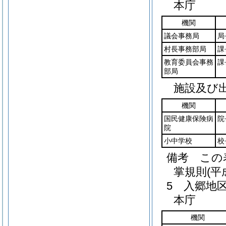
本庁
機関
議会事務局
局
村長事務部局
課
教育委員会事務
課
部局
施設及び
機関
国民健康保険病
院
院
小中学校
校
備考 この
掌規則(平
5 入郷地
本庁
機関