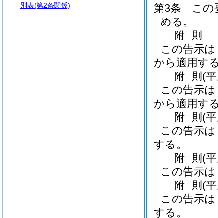
別表
(第2条関係)
第3条
この
める。
附
則
この告示は，
から適用す
附
則
(
この告示は，
から適用す
附
則
(
この告示は
する。
附
則
(
この告示は
附
則
(
この告示は
する。