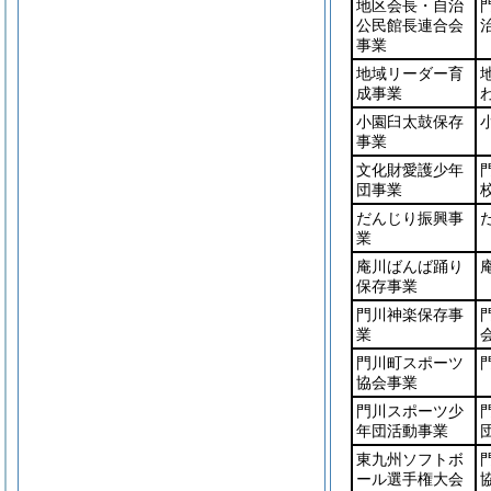
地区会長・自治
公民館長連合会
事業
地域リーダー育
成事業
小園臼太鼓保存
事業
文化財愛護少年
団事業
だんじり振興事
業
庵川ばんば踊り
保存事業
門川神楽保存事
業
門川町スポーツ
協会事業
門川スポーツ少
年団活動事業
東九州ソフトボ
ール選手権大会