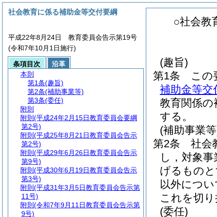
社会教育に係る補助金等交付要綱
○社会教
平成22年8月24日 教育委員会告示第19号
(令和7年10月1日施行)
(趣旨)
条項目次
沿革
第1条
この
本則
第1条
(趣旨)
補助金等交
第2条
(補助事業等)
第3条
(委任)
教育関係の
附則
する。
附則
(平成24年2月15日教育委員会要綱
第2号)
(補助事業等
附則
(平成25年8月21日教育委員会告示
第2条
社会
第2号)
附則
(平成29年6月26日教育委員会告示
し，対象事
第9号)
げるものと
附則
(平成30年6月19日教育委員会告示
第3号)
以外につい
附則
(平成31年3月5日教育委員会告示第
これを切り
11号)
附則
(令和7年9月11日教育委員会告示第
(委任)
9号)