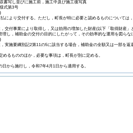
収書写し並びに施工前，施工中及び施工後写真
様式第3号
)
算払により交付する。
ただし，町長が特に必要と認めるものについては
は，交付事業により取得し，又は効用の増加した財産
(以下「取得財産」
管理し，補助金の交付の目的にしたがって，その効率的な運用を図らな
)
，実施要綱別記2第11の5に該当する場合，補助金の全額又は一部を返
定めるもののほか，必要な事項は，町長が別に定める。
の日から施行し，令和7年4月1日から適用する。