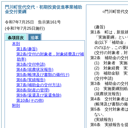
門川町世代交代・初期投資促進事業補助
金交付要綱
○門川町世代
令和7年7月25日 告示第161号
(趣旨)
(令和7年7月25日施行)
第1条
町は，新規
「実施要綱」とい
条項目次
沿革
金
(以下「補助金」
本則
ののほか，この要
第1条
(趣旨)
(交付の対象者，対
第2条
(交付の対象者，対象経費及び補
第2条
補助金の交
助率)
(1)
対象者 実施
第3条
(交付申請)
(2)
対象経費 実
第4条
(就農状況報告)
(3)
補助金額 実
第5条
(帳簿及び書類の備付け)
(交付申請)
第6条
(実績報告)
第3条
補助金の交
第7条
(補助金の交付方法)
(1)
実施要綱別紙
第8条
(財産の管理)
(就農状況報告)
第9条
(返還及び返還免除)
第4条
交付対象者は
第10条
(その他)
(帳簿及び書類の備
附則
第5条
交付対象者
ない。
(実績報告)
第6条
実績報告を