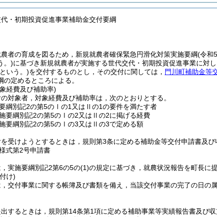
交代・初期投資促進事業補助金交付要綱
就農者の育成を図るため，新規就農者確保緊急円滑化対策実施要綱
(令和
う。)
に基づき新規就農者が実施する世代交代・初期投資促進事業に対し
という。)
を交付するものとし，その交付に関しては，
門川町補助金等
綱の定めるところによる。
象経費及び補助率)
付の対象者，対象経費及び補助率は，次のとおりとする。
要綱別記2の第5のⅠの1又はⅡの1の要件を満たす者
施要綱別記2の第5のⅠの2又はⅡの2に掲げる経費
施要綱別記2の第5のⅠの3又はⅡの3で定める額
付を受けようとするときは，規則第3条に定める補助金等交付申請書及び
様式第2号申請書
，実施要綱別記2第6の5の
(1)
の規定に基づき，就農状況報告を町長に
付け)
は，交付事業に関する帳簿及び書類を備え，当該交付事業の完了の日の属
提出するときは，規則第14条第1項に定める補助事業等実績報告書及び