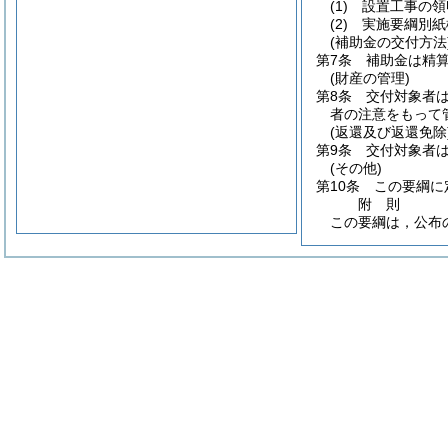
(1)
設置工事の領
(2)
実施要綱別紙
(補助金の交付方法
第7条
補助金は精
(財産の管理)
第8条
交付対象者
者の注意をもって
(返還及び返還免除
第9条
交付対象者は
(その他)
第10条
この要綱に
附
則
この要綱は，公布