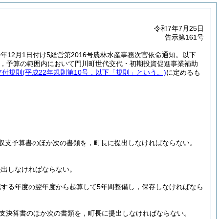
令和7年7月25日
告示第161号
5年12月1日付け5経営第2016号農林水産事務次官依命通知。以下
，予算の範囲内において門川町世代交代・初期投資促進事業補助
交付規則
(平成22年規則第10号，以下「規則」という。)
に定めるも
収支予算書のほか次の書類を，町長に提出しなければならない。
提出しなければならない。
する年度の翌年度から起算して5年間整備し，保存しなければなら
収支決算書のほか次の書類を，町長に提出しなければならない。