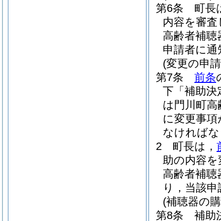
第6条
町長
内容を審査
高齢者補聴
申請者に通
(変更の申請
第7条
前条
下「補助決
は門川町高
に変更事項
なければな
2
町長は，
助の内容を
高齢者補聴
り，当該申
(補聴器の
第8条
補助