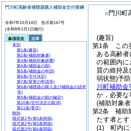
門川町高齢者補聴器購入補助金交付要綱
○門川町
令和7年10月14日 告示第167号
(令和8年2月1日施行)
(趣旨)
条項目次
沿革
第1条
この
本則
第1条
(趣旨)
ある高齢者
第2条
(補助対象者)
第3条
(補助対象経費)
の範囲内に
第4条
(補助金の額)
質の維持及
第5条
(補助金の申請)
第6条
(交付決定)
弱状態)
予
第7条
(変更の申請等)
川町補助金
第8条
(補聴器の購入及び補助金の請求
等)
か，必要な
第9条
(補助金の額の確定)
(補助対象者
第10条
(交付決定の取消)
第11条
(委任)
第2条
補助
附則
たす者とす
様式第1号
(第5条関係)
様式第2号
(第5条関係)
(1)
町内に
様式第3号
(第6条関係)