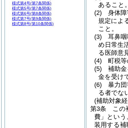
様式第4号
(第7条関係)
あること
様式第5号
(第7条関係)
(2)
身体障
様式第6号
(第8条関係)
様式第7号
(第9条関係)
規定によ
様式第8号
(第10条関係)
こと。
(3)
耳鼻咽
め日常生
る医師意
(4)
町税等
(5)
補助金
金を受け
(6)
暴力団
る者でな
(補助対象経
第3条
この
費」という
装用する補