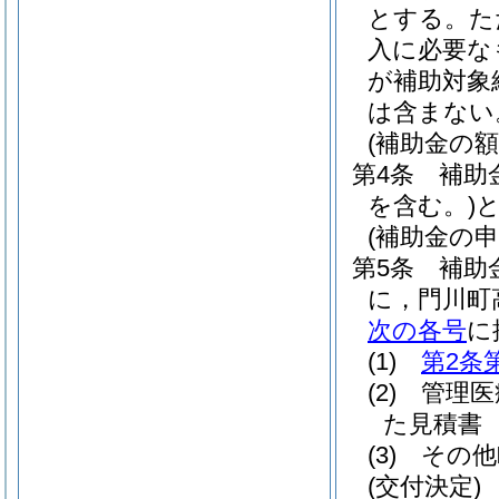
とする。
た
入に必要な
が補助対象
は含まない
(補助金の額
第4条
補助
を含む。)
と
(補助金の申
第5条
補助
に，門川町
次の各号
に
(1)
第2条
(2)
管理医
た見積書
(3)
その他
(交付決定)