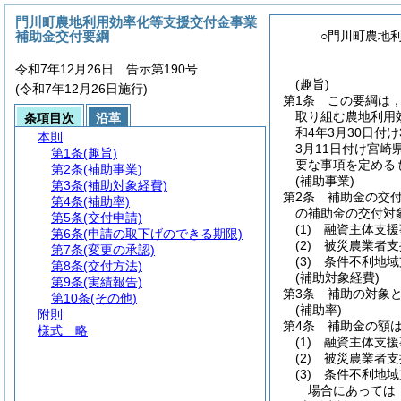
門川町農地利用効率化等支援交付金事業
補助金交付要綱
○門川町農地
令和7年12月26日 告示第190号
(趣旨)
(令和7年12月26日施行)
第1条
この要綱は
取り組む農地利用
条項目次
沿革
和4年3月30日付
本則
3月11日付け宮崎
第1条
(趣旨)
要な事項を定める
第2条
(補助事業)
(補助事業)
第3条
(補助対象経費)
第2条
補助金の交
第4条
(補助率)
の補助金の交付対
第5条
(交付申請)
(1)
融資主体支援
第6条
(申請の取下げのできる期限)
(2)
被災農業者支
第7条
(変更の承認)
(3)
条件不利地域
第8条
(交付方法)
(補助対象経費)
第9条
(実績報告)
第3条
補助の対象
第10条
(その他)
(補助率)
附則
第4条
補助金の額
様式
略
(1)
融資主体支援
(2)
被災農業者支
(3)
条件不利地域
場合にあっては