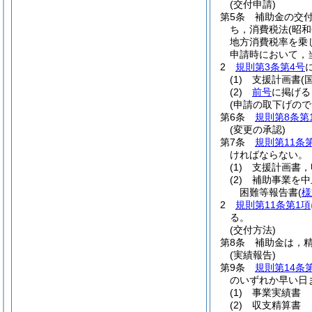
(交付申請)
第5条
補助金の交
ち，消費税法
(昭和
地方消費税率を乗
申請時において，
2
規則第3条第4号
(1)
支援計画書
(
(2)
前号
に掲げる
(申請の取下げので
第6条
規則第8条第
(変更の承認)
第7条
規則第11条
ければならない。
(1)
支援計画書，
(2)
補助事業を中
困難等報告書
(
様
2
規則第11条第1項
る。
(交付方法)
第8条
補助金は，
(実績報告)
第9条
規則第14条
のいずれか早い日
(1)
事業実績書
(2)
収支精算書