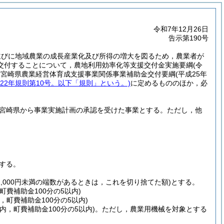
令和7年12月26日
告示第190号
並びに地域農業の成長産業化及び所得の増大を図るため，農業者が
交付することについて，農地利用効率化等支援交付金実施要綱
(令
，宮崎県農業経営体育成支援事業関係事業補助金交付要綱
(平成25年
成22年規則第10号。以下「規則」という。)
に定めるもののほか，必
宮崎県から事業実施計画の承認を受けた事業とする。
ただし，他
する。
1,000円未満の端数があるときは，これを切り捨てた額)
とする。
町費補助金100分の5以内)
，町費補助金100分の5以内)
以内，町費補助金100分の5以内)
。
ただし，農業用機械を対象とする