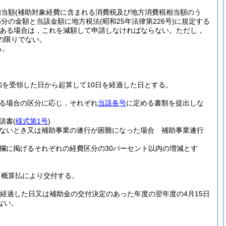
相当額
(補助対象経費に含まれる消費税及び地方消費税相当額のう
部分の金額と当該金額に地方税法
(昭和25年法律第226号)
に規定する
ある場合は，これを減額して申請しなければならない。
ただし，
の限りでない。
る。
を受領した日から起算して10日を経過した日とする。
る場合の区分に応じ，それぞれ
当該各号
に定める書類を提出しな
請書
(
様式第1号
)
ないとき又は補助事業の遂行が困難になった場合 補助事業遂行
欄に掲げるそれぞれの経費区分の30パーセント以内の増減とす
，概算払により交付する。
経過した日又は補助金の交付決定のあった年度の翌年度の4月15日
ない。