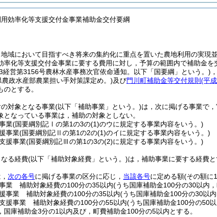
利用効率化等支援交付金事業補助金交付要綱
，地域において目指すべき将来の集約化に重点を置いた農地利用の実現
効率化等支援交付金事業に要する費用に対し，予算の範囲内で補助金を
け3経営第3156号農林水産事務次官依命通知。以下「国要綱」という。)
県農政水産部農業担い手対策課定め。)
及び
門川町補助金等交付規則
(平
ものとする。
付の対象となる事業
(以下「補助事業」という。)
は，次に掲げる事業で，
象となっている事業は，補助の対象としない。
事業
(国要綱別記Ⅰの第1の3の
(1)
のウに規定する事業内容をいう。)
援事業
(国要綱別記Ⅱの第1の2の
(1)
のイに規定する事業内容をいう。)
支援事業
(国要綱別記Ⅲの第1の3の
(2)
に規定する事業内容をいう。)
となる経費
(以下「補助対象経費」という。)
は，補助事業に要する経費と
は，
次の各号
に掲げる事業の区分に応じ，
当該各号
に定める額
(その額に
事業 補助対象経費の100分の35以内
(うち国庫補助金100分の30以内，
援事業 補助対象経費の100分の35以内
(うち国庫補助金100分の30以内
支援事業 補助対象経費の100分の55以内
(うち国庫補助金100分の50
，国庫補助金3分の1以内及び，町費補助金100分の5以内とする。