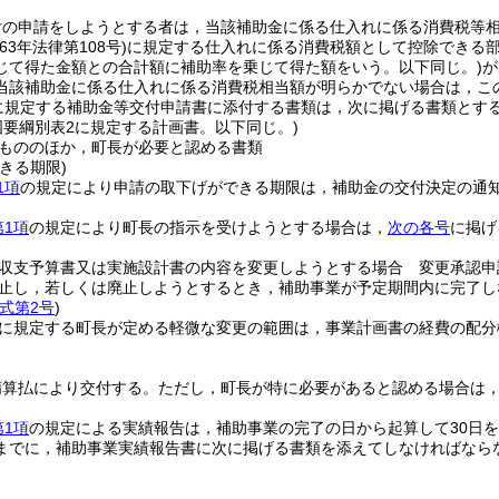
付の申請をしようとする者は，当該補助金に係る仕入れに係る消費税等
63年法律第108号)
に規定する仕入れに係る消費税額として控除できる
じて得た金額との合計額に補助率を乗じて得た額をいう。以下同じ。)
が
当該補助金に係る仕入れに係る消費税相当額が明らかでない場合は，こ
に規定する補助金等交付申請書に添付する書類は，次に掲げる書類とす
国要綱別表2に規定する計画書。以下同じ。)
もののほか，町長が必要と認める書類
きる期限)
1項
の規定により申請の取下げができる期限は，補助金の交付決定の通知
第1項
の規定により町長の指示を受けようとする場合は，
次の各号
に掲げ
収支予算書又は実施設計書の内容を変更しようとする場合 変更承認申
止し，若しくは廃止しようとするとき，補助事業が予定期間内に完了し
式第2号
)
に規定する町長が定める軽微な変更の範囲は，事業計画書の経費の配分
精算払により交付する。
ただし，町長が特に必要があると認める場合は
第1項
の規定による実績報告は，補助事業の完了の日から起算して30日を
までに，補助事業実績報告書に次に掲げる書類を添えてしなければなら