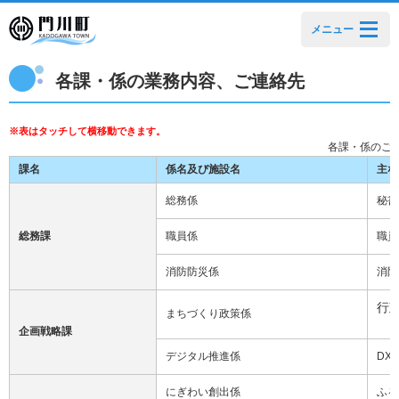
メニュー
各課・係の業務内容、ご連絡先
各課・係のご
課名
係名及び施設名
主な
総務係
秘書
総務課
職員係
職員
消防防災係
消防
行
まちづくり政策係
企画戦略課
デジタル推進係
DX
にぎわい創出係
ふる