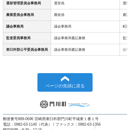
選挙管理委員会事務局
選挙係
選挙
農業委員会事務局
農政係
農業
議会事務局
議会事務局
町議
監査委員事務局
議会事務局書記兼務
監査
東臼杵郡公平委員会事務局
議会事務局書記兼務
公平
ページの先頭に戻る
郵便番号889-0696 宮崎県東臼杵郡門川町平城東１番１号
電話：0982-63-1140（代表） / ファックス：0982-63-1356
開庁時間：8:30～17:15