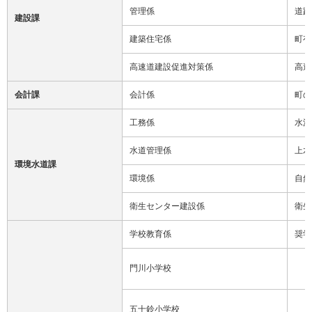
管理係
道路
建設課
建築住宅係
町有
高速道建設促進対策係
高速
会計課
会計係
町の
工務係
水源
水道管理係
上水
環境水道課
環境係
自然
衛生センター建設係
衛生
学校教育係
奨学
門川小学校
五十鈴小学校