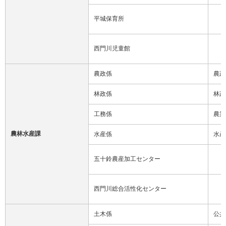
平城保育所
西門川児童館
農政係
農政
林政係
林政
工務係
農業
農林水産課
水産係
水産
五十鈴農産加工センター
西門川総合活性化センター
土木係
公共