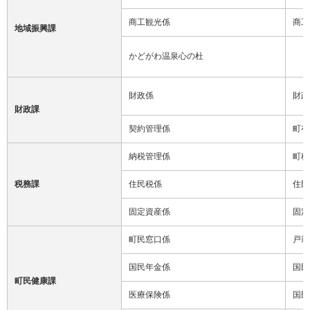
商工観光係
商工
地域振興課
かどがわ温泉心の杜
財政係
財政
財政課
契約管理係
町有
納税管理係
町税
税務課
住民税係
住民
固定資産係
固定
町民窓口係
戸籍
国民年金係
国民
町民健康課
医療保険係
国民