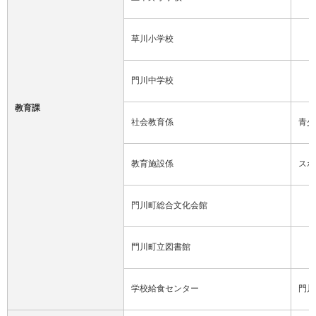
草川小学校
門川中学校
教育課
社会教育係
青少
教育施設係
スポ
門川町総合文化会館
門川町立図書館
学校給食センター
門川