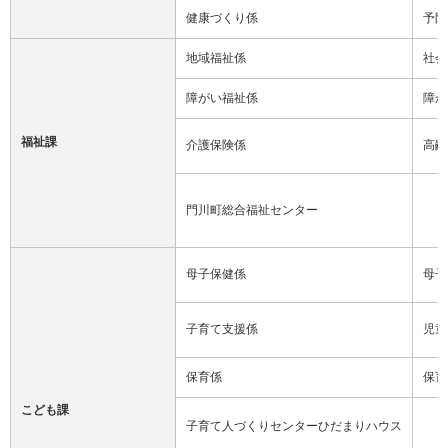
健康づくり係
予防
地域福祉係
社会
障がい福祉係
障が
福祉課
介護保険係
高齢
門川町総合福祉センター
母子保健係
母子
子育て支援係
児童
保育係
保育
こども課
子育て人づくりセンターひだまりハウス