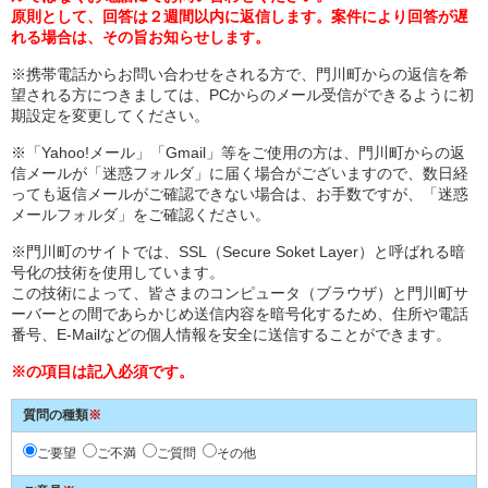
原則として、回答は２週間以内に返信します。案件により回答が遅
れる場合は、その旨お知らせします。
※携帯電話からお問い合わせをされる方で、門川町からの返信を希
望される方につきましては、PCからのメール受信ができるように初
期設定を変更してください。
※「Yahoo!メール」「Gmail」等をご使用の方は、門川町からの返
信メールが「迷惑フォルダ」に届く場合がございますので、数日経
っても返信メールがご確認できない場合は、お手数ですが、「迷惑
メールフォルダ」をご確認ください。
※門川町のサイトでは、SSL（Secure Soket Layer）と呼ばれる暗
号化の技術を使用しています。
この技術によって、皆さまのコンピュータ（ブラウザ）と門川町サ
ーバーとの間であらかじめ送信内容を暗号化するため、住所や電話
番号、E-Mailなどの個人情報を安全に送信することができます。
※の項目は記入必須です。
質問の種類
※
ご要望
ご不満
ご質問
その他