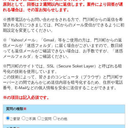
原則として、回答は２週間以内に返信します。案件により回答が遅
れる場合は、その旨お知らせします。
※携帯電話からお問い合わせをされる方で、門川町からの返信を希
望される方につきましては、PCからのメール受信ができるように初
期設定を変更してください。
※「Yahoo!メール」「Gmail」等をご使用の方は、門川町からの返
信メールが「迷惑フォルダ」に届く場合がございますので、数日経
っても返信メールがご確認できない場合は、お手数ですが、「迷惑
メールフォルダ」をご確認ください。
※門川町のサイトでは、SSL（Secure Soket Layer）と呼ばれる暗
号化の技術を使用しています。
この技術によって、皆さまのコンピュータ（ブラウザ）と門川町サ
ーバーとの間であらかじめ送信内容を暗号化するため、住所や電話
番号、E-Mailなどの個人情報を安全に送信することができます。
※の項目は記入必須です。
質問の種類
※
ご要望
ご不満
ご質問
その他