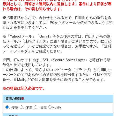
原則として、回答は２週間以内に返信します。案件により回答が遅
れる場合は、その旨お知らせします。
※携帯電話からお問い合わせをされる方で、門川町からの返信を希
望される方につきましては、PCからのメール受信ができるように初
期設定を変更してください。
※「Yahoo!メール」「Gmail」等をご使用の方は、門川町からの返
信メールが「迷惑フォルダ」に届く場合がございますので、数日経
っても返信メールがご確認できない場合は、お手数ですが、「迷惑
メールフォルダ」をご確認ください。
※門川町のサイトでは、SSL（Secure Soket Layer）と呼ばれる暗
号化の技術を使用しています。
この技術によって、皆さまのコンピュータ（ブラウザ）と門川町サ
ーバーとの間であらかじめ送信内容を暗号化するため、住所や電話
番号、E-Mailなどの個人情報を安全に送信することができます。
※の項目は記入必須です。
質問の種類
※
ご要望
ご不満
ご質問
その他