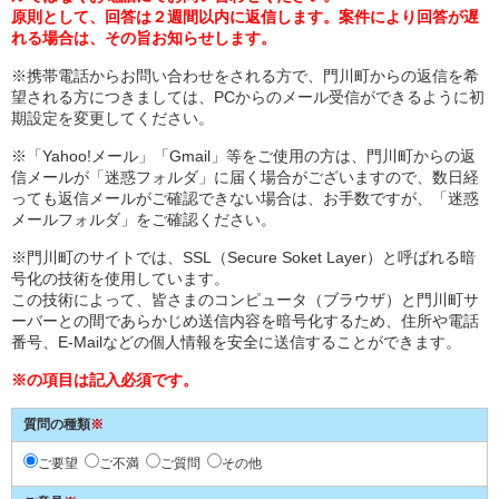
原則として、回答は２週間以内に返信します。案件により回答が遅
れる場合は、その旨お知らせします。
※携帯電話からお問い合わせをされる方で、門川町からの返信を希
望される方につきましては、PCからのメール受信ができるように初
期設定を変更してください。
※「Yahoo!メール」「Gmail」等をご使用の方は、門川町からの返
信メールが「迷惑フォルダ」に届く場合がございますので、数日経
っても返信メールがご確認できない場合は、お手数ですが、「迷惑
メールフォルダ」をご確認ください。
※門川町のサイトでは、SSL（Secure Soket Layer）と呼ばれる暗
号化の技術を使用しています。
この技術によって、皆さまのコンピュータ（ブラウザ）と門川町サ
ーバーとの間であらかじめ送信内容を暗号化するため、住所や電話
番号、E-Mailなどの個人情報を安全に送信することができます。
※の項目は記入必須です。
質問の種類
※
ご要望
ご不満
ご質問
その他