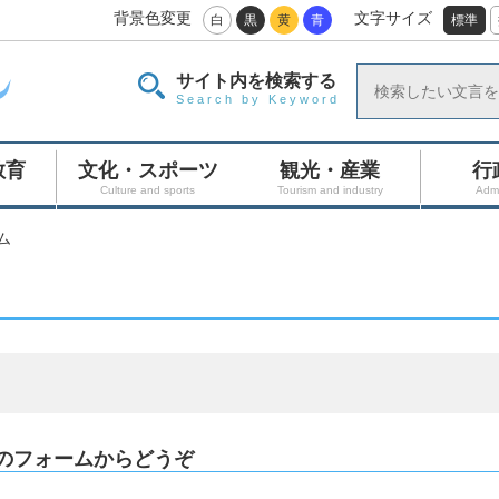
背景色変更
文字サイズ
白
黒
黄
青
標準
サイト内を検索する
Search by Keyword
教育
文化・スポーツ
観光・産業
行
Culture and sports
Tourism and industry
Admi
ム
のフォームからどうぞ