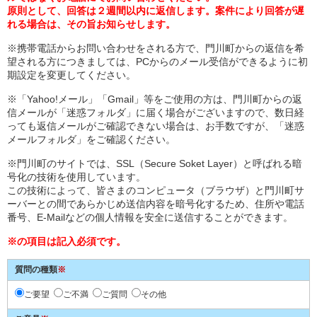
原則として、回答は２週間以内に返信します。案件により回答が遅
れる場合は、その旨お知らせします。
※携帯電話からお問い合わせをされる方で、門川町からの返信を希
望される方につきましては、PCからのメール受信ができるように初
期設定を変更してください。
※「Yahoo!メール」「Gmail」等をご使用の方は、門川町からの返
信メールが「迷惑フォルダ」に届く場合がございますので、数日経
っても返信メールがご確認できない場合は、お手数ですが、「迷惑
メールフォルダ」をご確認ください。
※門川町のサイトでは、SSL（Secure Soket Layer）と呼ばれる暗
号化の技術を使用しています。
この技術によって、皆さまのコンピュータ（ブラウザ）と門川町サ
ーバーとの間であらかじめ送信内容を暗号化するため、住所や電話
番号、E-Mailなどの個人情報を安全に送信することができます。
※の項目は記入必須です。
質問の種類
※
ご要望
ご不満
ご質問
その他