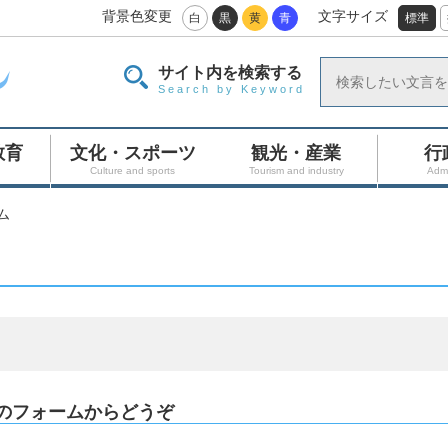
背景色変更
文字サイズ
白
黒
黄
青
標準
サイト内を検索する
Search by Keyword
教育
文化・スポーツ
観光・産業
行
Culture and sports
Tourism and industry
Admi
ム
のフォームからどうぞ