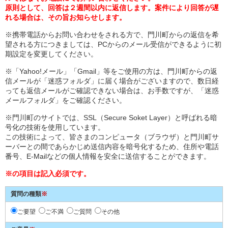
原則として、回答は２週間以内に返信します。案件により回答が遅
れる場合は、その旨お知らせします。
※携帯電話からお問い合わせをされる方で、門川町からの返信を希
望される方につきましては、PCからのメール受信ができるように初
期設定を変更してください。
※「Yahoo!メール」「Gmail」等をご使用の方は、門川町からの返
信メールが「迷惑フォルダ」に届く場合がございますので、数日経
っても返信メールがご確認できない場合は、お手数ですが、「迷惑
メールフォルダ」をご確認ください。
※門川町のサイトでは、SSL（Secure Soket Layer）と呼ばれる暗
号化の技術を使用しています。
この技術によって、皆さまのコンピュータ（ブラウザ）と門川町サ
ーバーとの間であらかじめ送信内容を暗号化するため、住所や電話
番号、E-Mailなどの個人情報を安全に送信することができます。
※の項目は記入必須です。
質問の種類
※
ご要望
ご不満
ご質問
その他