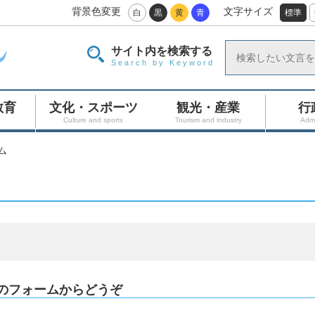
背景色変更
文字サイズ
白
黒
黄
青
標準
サイト内を検索する
Search by Keyword
教育
文化・スポーツ
観光・産業
行
Culture and sports
Tourism and industry
Admi
ム
のフォームからどうぞ