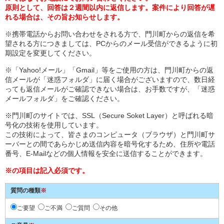
原則として、回答は２週間以内に返信します。案件により回答が遅
れる場合は、その旨お知らせします。
※携帯電話からお問い合わせをされる方で、門川町からの返信を希
望される方につきましては、PCからのメール受信ができるように初
期設定を変更してください。
※「Yahoo!メール」「Gmail」等をご使用の方は、門川町からの返
信メールが「迷惑フォルダ」に届く場合がございますので、数日経
っても返信メールがご確認できない場合は、お手数ですが、「迷惑
メールフォルダ」をご確認ください。
※門川町のサイトでは、SSL（Secure Soket Layer）と呼ばれる暗
号化の技術を使用しています。
この技術によって、皆さまのコンピュータ（ブラウザ）と門川町サ
ーバーとの間であらかじめ送信内容を暗号化するため、住所や電話
番号、E-Mailなどの個人情報を安全に送信することができます。
※の項目は記入必須です。
質問の種類
※
ご要望
ご不満
ご質問
その他