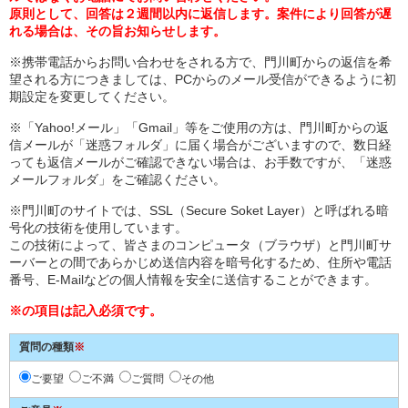
原則として、回答は２週間以内に返信します。案件により回答が遅
れる場合は、その旨お知らせします。
※携帯電話からお問い合わせをされる方で、門川町からの返信を希
望される方につきましては、PCからのメール受信ができるように初
期設定を変更してください。
※「Yahoo!メール」「Gmail」等をご使用の方は、門川町からの返
信メールが「迷惑フォルダ」に届く場合がございますので、数日経
っても返信メールがご確認できない場合は、お手数ですが、「迷惑
メールフォルダ」をご確認ください。
※門川町のサイトでは、SSL（Secure Soket Layer）と呼ばれる暗
号化の技術を使用しています。
この技術によって、皆さまのコンピュータ（ブラウザ）と門川町サ
ーバーとの間であらかじめ送信内容を暗号化するため、住所や電話
番号、E-Mailなどの個人情報を安全に送信することができます。
※の項目は記入必須です。
質問の種類
※
ご要望
ご不満
ご質問
その他