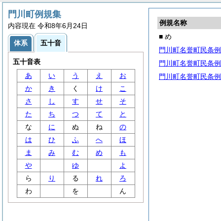
門川町例規集
例規名称
内容現在 令和8年6月24日
■ め
体系
五十音
門川町名誉町民条例
五十音表
門川町名誉町民条例
あ
い
う
え
お
門川町名誉町民条例
か
き
く
け
こ
さ
し
す
せ
そ
た
ち
つ
て
と
な
に
ぬ
ね
の
は
ひ
ふ
へ
ほ
ま
み
む
め
も
や
ゆ
よ
ら
り
る
れ
ろ
わ
を
ん