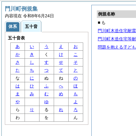
門川町例規集
例規名称
内容現在 令和8年6月24日
■ も
体系
五十音
門川町木造住宅耐震
五十音表
門川町木造住宅等耐
あ
い
う
え
お
問題を抱える子ども
か
き
く
け
こ
さ
し
す
せ
そ
た
ち
つ
て
と
な
に
ぬ
ね
の
は
ひ
ふ
へ
ほ
ま
み
む
め
も
や
ゆ
よ
ら
り
る
れ
ろ
わ
を
ん