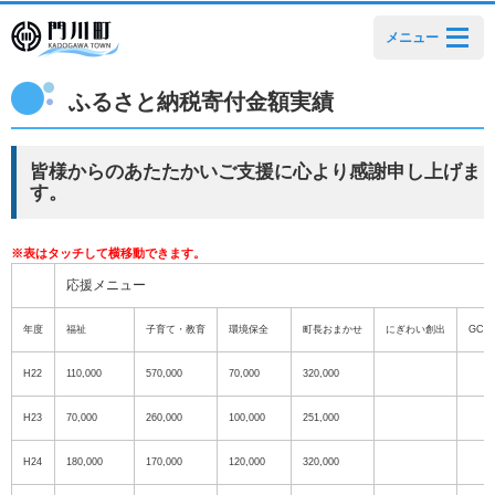
メニュー
ふるさと納税寄付金額実績
皆様からのあたたかいご支援に心より感謝申し上げま
す。
応援メニュー
年度
福祉
子育て・教育
環境保全
町長おまかせ
にぎわい創出
GCF
H22
110,000
570,000
70,000
320,000
H23
70,000
260,000
100,000
251,000
H24
180,000
170,000
120,000
320,000