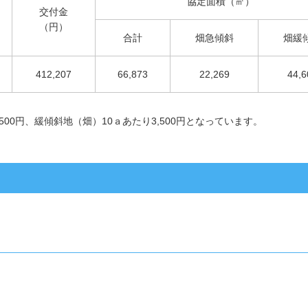
協定面積（㎡）
交付金
（円）
合計
畑急傾斜
畑緩
412,207
66,873
22,269
44,6
500円、緩傾斜地（畑）10ａあたり3,500円となっています。