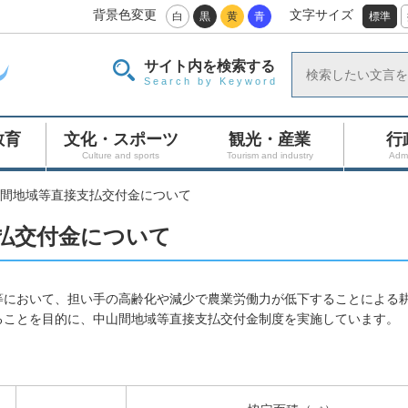
背景色変更
文字サイズ
白
黒
黄
青
標準
サイト内を検索する
Search by Keyword
教育
文化・スポーツ
観光・産業
行
Culture and sports
Tourism and industry
Admi
間地域等直接支払交付金について
払交付金について
等において、担い手の高齢化や減少で農業労働力が低下することによる
ることを目的に、中山間地域等直接支払交付金制度を実施しています。