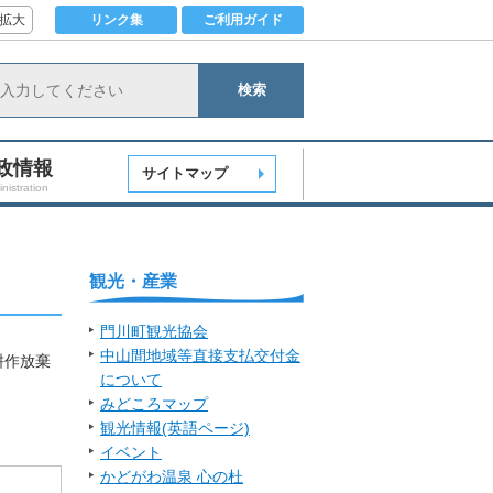
拡大
リンク集
ご利用ガイド
検索
政情報
サイトマップ
nistration
観光・産業
門川町観光協会
中山間地域等直接支払交付金
耕作放棄
について
みどころマップ
観光情報(英語ページ)
イベント
かどがわ温泉 心の杜