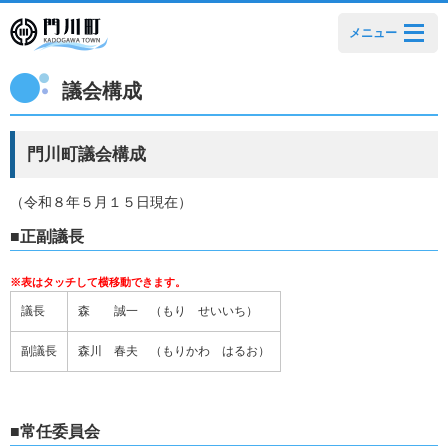
メニュー
議会構成
門川町議会構成
（令和８年５月１５日現在）
■正副議長
議長
森 誠一 （もり せいいち）
副議長
森川 春夫 （もりかわ はるお）
■常任委員会