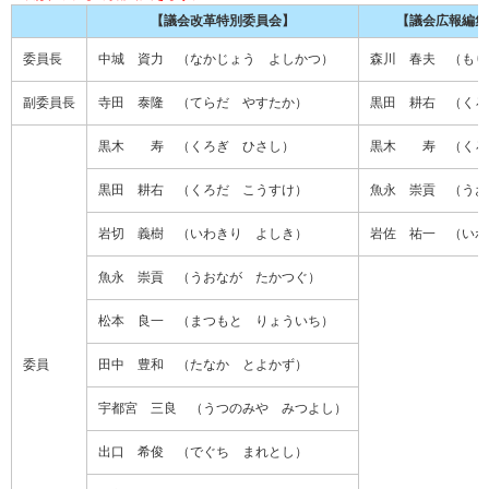
【議会改革特別委員会】
【議会広報編集
委員長
中城 資力 （なかじょう よしかつ）
森川 春夫 （もり
副委員長
寺田 泰隆 （てらだ やすたか）
黒田 耕右 （くろ
黒木 寿 （くろぎ ひさし）
黒木 寿 （くろ
黒田 耕右 （くろだ こうすけ）
魚永 崇貢 （うお
岩切 義樹 （いわきり よしき）
岩佐 祐一 （いわ
魚永 崇貢 （うおなが たかつぐ）
松本 良一 （まつもと りょういち）
委員
田中 豊和 （たなか とよかず）
宇都宮 三良 （うつのみや みつよし）
出口 希俊 （でぐち まれとし）