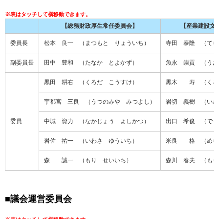
【総務財政厚生常任委員会】
【産業建設文
委員長
松本 良一 （まつもと りょういち）
寺田 泰隆 （てら
副委員長
田中 豊和 （たなか とよかず）
魚永 崇貢 （うお
黒田 耕右 （くろだ こうすけ）
黒木 寿 （くろ
宇都宮 三良 （うつのみや みつよし）
岩切 義樹 （いわ
委員
中城 資力 （なかじょう よしかつ）
出口 希俊 （でぐ
岩佐 祐一 （いわさ ゆういち）
米良 格 （めら
森 誠一 （もり せいいち）
森川 春夫 （もり
■
議会運営委員会