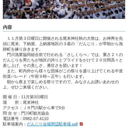
内容
１１月第３日曜日に開催される尾末神社秋の大祭は、お神輿を先
頭に尾末、下納屋、上納屋地区の３基の「だんじり」が早朝から漁
師町を練り歩きます。
門川漁業協同組合前で行われる「さしくらべ」では、重さ２ｔの
だんじりを男たちが地区の誇りとプライドをかけて２０分間高々と
差し上げ、その美しさ、勇壮さを競います！
また、町内外から様々な団体がこの祭りを盛り上げてくれる中道
街道パレード（午前９時～正午）も行います。
朝から夜まで楽しめる祭りですので、みなさんお誘いあわせの
上、ぜひご来場ください。
開 催 日：11月第3日曜日
場 所：尾末神社
アクセス：ＪＲ門川駅から車で5分
問 合 せ：門川町観光協会
電話番号：0982-57-4110
駐車場案内：
だんじり会場周辺駐車場.pdf