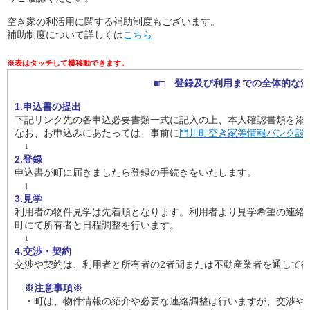
空き家の利活用に関する補助制度もございます。
補助制度について詳しくは
こちら
■□ 登録及び利用までの全体的な流
1.申込書の提出
下記リンク先の各申込必要書類一式に記入の上、本人確認書類を添
なお、お申込みにあたっては、事前に
門川町空き家等情報バンク設置要
↓
2.登録
申込書が町に届きましたら登録の手続きをいたします。
↓
3.見学
利用者の物件見学は先着順となります。利用者より見学希望の連絡
町にて所有者と日程調整を行います。
↓
4.交渉・契約
交渉や契約は、利用者と所有者の2者間または不動産業者を通して
※注意事項※
・町は、物件情報の紹介や必要な連絡調整は行いますが、交渉や