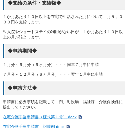
◆支給の条件・支給額◆
１か月あたり１０日以上を在宅で生活された月について、
月
５，０
００円を支給します。
※入院やショートステイの利用がない日が、１か月あたり１０日以
上の月が該当します。
◆申請期間◆
１月分～６月分（６ヶ月分）・・・同年７月中に申請
７月分～１２月分（６カ月分）・・・翌年１月中に申請
◆申請方法◆
申請書に必要事項を記載して、門川町役場 福祉課 介護保険係に
提出してください。
在宅介護手当申請書（様式第１号）.docx
在宅介護手当申請書 記載例.docx