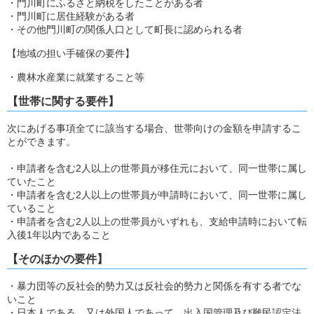
・門川町にふるさと納税をしたことがある者
・門川町に居住経験がある者
・その他門川町の関係人口として町長に認められる者
【地域の担い手確保の要件】
・農林水産業に就業すること等
【世帯に関する要件】
次にあげる事項全てに該当する場合、世帯向けの金額を申請するこ
とができます。
・申請者を含む2人以上の世帯員が移住元において、同一世帯に属し
ていたこと
・申請者を含む2人以上の世帯員が申請時において、同一世帯に属し
ていること
・申請者を含む2人以上の世帯員がいずれも、支給申請時において転
入後1年以内であること
【そのほかの要件】
・暴力団等の反社会的勢力又は反社会的勢力と関係を有する者でな
いこと
・日本人である、又は外国人であって、出入国管理及び難民認定法