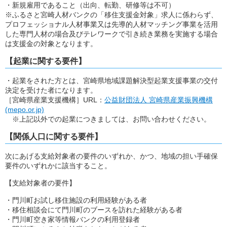
・新規雇用であること（出向、転勤、研修等は不可）
※ふるさと宮崎人材バンクの「移住支援金対象」求人に係わらず、
プロフェッショナル人材事業又は先導的人材マッチング事業を活用
した専門人材の場合及びテレワークで引き続き業務を実施する場合
は支援金の対象となります。
【起業に関する要件】
・起業をされた方とは、宮崎県地域課題解決型起業支援事業の交付
決定を受けた者になります。
［宮崎県産業支援機構］URL：
公益財団法人 宮崎県産業振興機構
(mepo.or.jp)
※上記以外での起業につきましては、お問い合わせください。
【関係人口に関する要件】
次にあげる支給対象者の要件のいずれか、かつ、地域の担い手確保
要件のいずれかに該当すること。
【支給対象者の要件】
・門川町お試し移住施設の利用経験がある者
・移住相談会にて門川町のブースを訪れた経験がある者
・門川町空き家等情報バンクの利用登録者