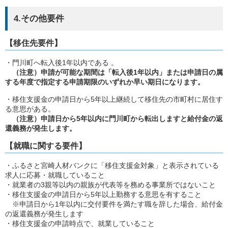
4.その他要件
【移住先要件】
・門川町へ転入後1年以内である 。
（注意）申請が可能な期間は「転入後1年以内」または申請日の属
する年度で指定する申請期限のいずれか早い期日になります。
・移住支援金の申請日から5年以上継続して移住先の市町村に居住す
る意思がある。
（注意）
申請日から5年以内に門川町から転出しますと給付金の返
還義務が発生します。
【就職に関する要件】
・ふるさと宮崎人材バンクに「移住支援金対象」と表示されている
求人に応募・就職していること
・就業者の3親等以内の親族が代表等を務める事業所ではないこと
・移住支援金の申請日から5年以上勤務する意思を有すること
※申請日から1年以内に交付要件を満たす職を辞した場合、給付金
の返還義務が発生します
・移住支援金の申請時点で、就業していること