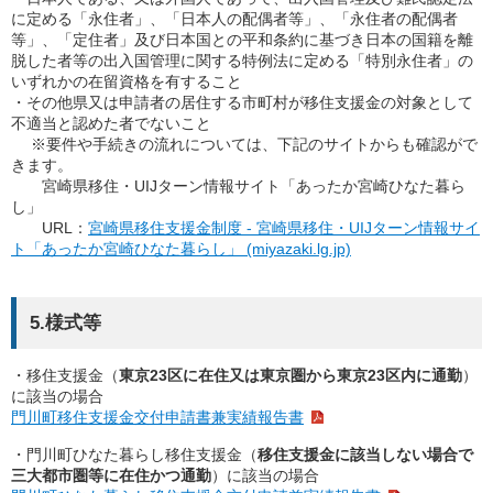
に定める「永住者」、「日本人の配偶者等」、「永住者の配偶者
等」、「定住者」及び日本国との平和条約に基づき日本の国籍を離
脱した者等の出入国管理に関する特例法に定める「特別永住者」の
いずれかの在留資格を有すること
・その他県又は申請者の居住する市町村が移住支援金の対象として
不適当と認めた者でないこと
※要件や手続きの流れについては、下記のサイトからも確認がで
きます。
宮崎県移住・UIJターン情報サイト「あったか宮崎ひなた暮ら
し」
URL：
宮崎県移住支援金制度 - 宮崎県移住・UIJターン情報サイ
ト「あったか宮崎ひなた暮らし」 (miyazaki.lg.jp)
5.様式等
・移住支援金（
東京23区に在住又は東京圏から東京23区内に通勤
）
に該当の場合
門川町移住支援金交付申請書兼実績報告書
・門川町ひなた暮らし移住支援金（
移住支援金に該当しない場合で
三大都市圏等に在住かつ通勤
）に該当の場合