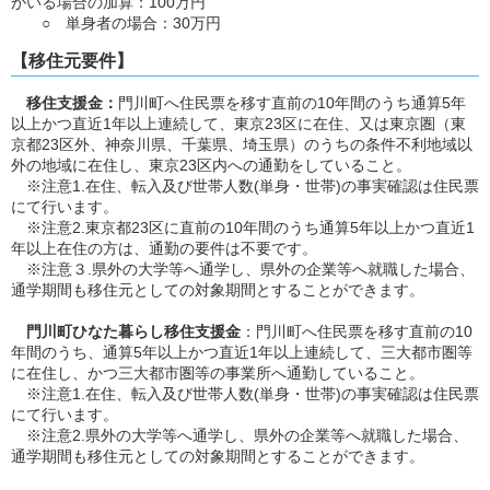
がいる場合の加算：100万円
○ 単身者の場合：30万円
【移住元要件】
移住支援金：
門川町へ住民票を移す直前の10年間のうち通算5年
以上かつ直近1年以上連続して、東京23区に在住、又は東京圏（東
京都23区外、神奈川県、千葉県、埼玉県）のうちの条件不利地域以
外の地域に在住し、東京23区内への通勤をしていること。
※注意1.在住、転入及び世帯人数(単身・世帯)の事実確認は住民票
にて行います。
※注意2.東京都23区に直前の10年間のうち通算5年以上かつ直近1
年以上在住の方は、通勤の要件は不要です。
※注意３.県外の大学等へ通学し、県外の企業等へ就職した場合、
通学期間も移住元としての対象期間とすることができます。
門川町ひなた暮らし移住支援金
：門川町へ住民票を移す直前の10
年間のうち、通算5年以上かつ直近1年以上連続して、三大都市圏等
に在住し、かつ三大都市圏等の事業所へ通勤していること。
※注意1.在住、転入及び世帯人数(単身・世帯)の事実確認は住民票
にて行います。
※注意2.県外の大学等へ通学し、県外の企業等へ就職した場合、
通学期間も移住元としての対象期間とすることができます。