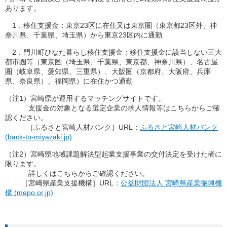
あります。
1．移住支援金：東京23区に在住又は東京圏（東京都23区外、神
奈川県、千葉県、埼玉県）から東京23区内に通勤
2．門川町ひなた暮らし移住支援金：移住支援金に該当しない三大
都市圏等（東京圏（埼玉県、千葉県、東京都、神奈川県）、名古屋
圏（岐阜県、愛知県、三重県）、大阪圏（京都府、大阪府、兵庫
県、奈良県）、福岡県）に在住かつ通勤
（注1）宮崎県が運用するマッチングサイトです。
支援金の対象となる選定企業の求人情報等はこちらからご確
認ください。
［ふるさと宮崎人材バンク］URL：
ふるさと宮崎人材バンク
(back-to-miyazaki.jp)
（注2）宮崎県地域課題解決型起業支援事業の交付決定を受けた者に
限ります。
詳しくはこちらからご確認ください。
［宮崎県産業支援機構］URL：
公益財団法人 宮崎県産業振興機
構 (mepo.or.jp)