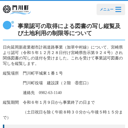
メニュー
事業認可の取得による図書の写し縦覧及
び土地利用の制限等について
日向延岡新産業都市計画道路事業（加草中村線）について、宮崎県
より認可（令和５年１２月２８日付け宮崎県告示第９２４号）され
関係図書の写しの送付を受けました。これを受けて事業認可図書の
写しを縦覧します。
縦覧場所 門川町平城東１番１号
門川町役場 建設課（２階
⑧
窓口）
連絡先
0982-63-1140
縦覧期間 令和６年１月９日から事業終了の日まで
（土日祝日を除く午前８時３０分から午後５時１５分ま
で）