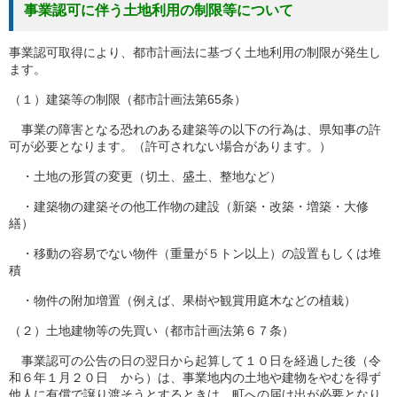
事業認可に伴う土地利用の制限等について
事業認可取得により、都市計画法に基づく土地利用の制限が発生し
ます。
（１）建築等の制限（都市計画法第65条）
事業の障害となる恐れのある建築等の以下の行為は、県知事の許
可が必要となります。（許可されない場合があります。）
・土地の形質の変更（切土、盛土、整地など）
・建築物の建築その他工作物の建設（新築・改築・増築・大修
繕）
・移動の容易でない物件（重量が５トン以上）の設置もしくは堆
積
・物件の附加増置（例えば、果樹や観賞用庭木などの植栽）
（２）土地建物等の先買い（都市計画法第６７条）
事業認可の公告の日の翌日から起算して１０日を経過した後（令
和６年１月２０日 から）は、事業地内の土地や建物をやむを得ず
他人に有償で譲り渡そうとするときは、町への届け出が必要となり