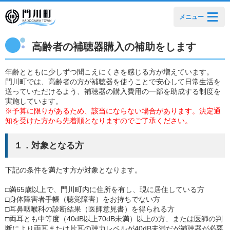
メニュー
高齢者の補聴器購入の補助をします
年齢とともに少しずつ聞こえにくさを感じる方が増えています。
門川町では、高齢者の方が補聴器を使うことで安心して日常生活を
送っていただけるよう、補聴器の購入費用の一部を助成する制度を
実施しています。
※予算に限りがあるため、該当にならない場合があります。決定通
知を受けた方から先着順となりますのでご了承ください。
１．対象となる方
下記の条件を満たす方が対象となります。
□満65歳以上で、門川町内に住所を有し、現に居住している方
□身体障害者手帳（聴覚障害）をお持ちでない方
□耳鼻咽喉科の診断結果（医師意見書）を得られる方
□両耳とも中等度（40dB以上70dB未満）以上の方、または医師の判
断により両耳または片耳の聴力レベルが40dB未満だが補聴器が必要