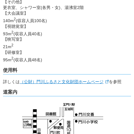
【その他】
更衣室、シャワー室(各男・女)、湯沸室2階
【大会議室】
2
140m
(収容人員100名)
【視聴覚室】
2
93m
(収容人員40名)
【映写室】
2
21m
【研修室】
2
95m
(収容人員48名)
使用料
詳しくは
（公財）門川ふるさと文化財団ホームページ
を参照
道案内