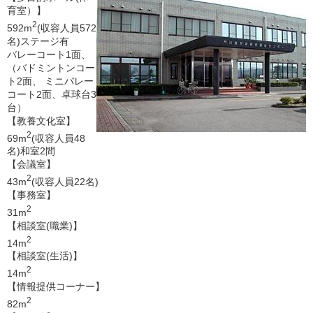
育室）】
2
592m
(収容人員572
名)ステージ有
バレーコート1面、
（バドミントンコー
ト2面、 ミニバレー
コート2面、卓球台3
台）
【教養文化室】
2
69m
(収容人員48
名)和室2間
【会議室】
2
43m
(収容人員22名)
【事務室】
2
31m
【相談室(職業)】
2
14m
【相談室(生活)】
2
14m
【情報提供コーナー】
2
82m