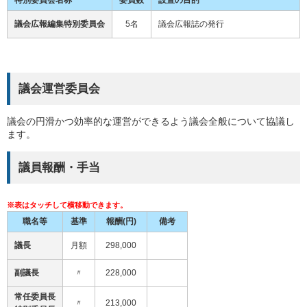
議会広報編集特別委員会
5名
議会広報誌の発行
議会運営委員会
議会の円滑かつ効率的な運営ができるよう議会全般について協議し
ます。
議員報酬・手当
職名等
基準
報酬(円)
備考
議長
月額
298,000
副議長
〃
228,000
常任委員長
〃
213,000