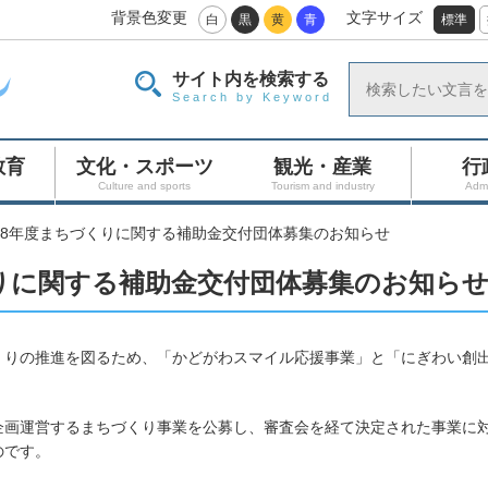
背景色変更
文字サイズ
白
黒
黄
青
標準
サイト内を検索する
Search by Keyword
教育
文化・スポーツ
観光・産業
行
Culture and sports
Tourism and industry
Admi
8年度まちづくりに関する補助金交付団体募集のお知らせ
りに関する補助金交付団体募集のお知ら
りの推進を図るため、「かどがわスマイル応援事業」と「にぎわい創
画運営するまちづくり事業を公募し、審査会を経て決定された事業に
のです。