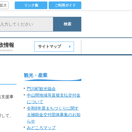
拡大
リンク集
ご利用ガイド
検索
政情報
サイトマップ
nistration
せ
観光・産業
門川町観光協会
中山間地域等直接支払交付金
出支援事
について
令和8年度まちづくりに関す
る補助金交付団体募集のお知
対して、
らせ
みどころマップ