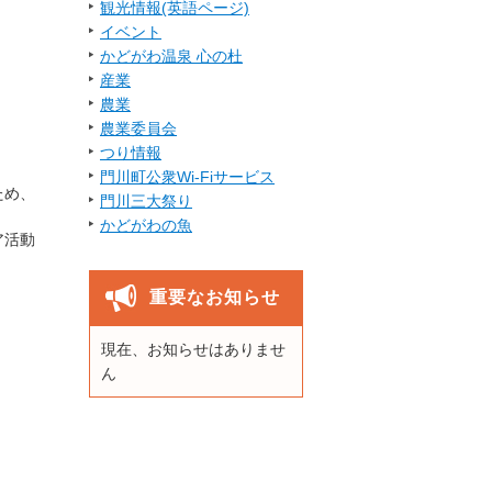
観光情報(英語ページ)
イベント
かどがわ温泉 心の杜
産業
農業
農業委員会
つり情報
門川町公衆Wi-Fiサービス
ため、
門川三大祭り
かどがわの魚
活動
重要なお知らせ
現在、お知らせはありませ
ん