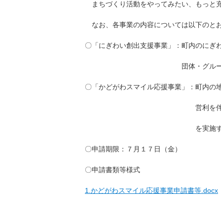
まちづくり活動をやってみたい、もっと充
なお、各事業の内容については以下のと
〇「にぎわい創出支援事業」：町内のにぎ
団体・グループに対し
〇「かどがわスマイル応援事業」：町内の
営利を伴わない町民の創意工
を実施する団体等に対
〇申請期限：７月１７日（金）
〇申請書類等様式
1.かどがわスマイル応援事業申請書等.docx