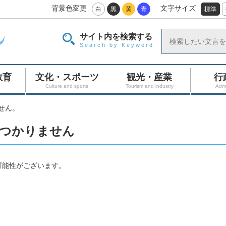
背景色変更
文字サイズ
白
黒
黄
青
標準
サイト内を検索する
Search by Keyword
教育
文化・スポーツ
観光・産業
行
Culture and sports
Tourism and industry
Admi
せん。
つかりません
可能性がございます。