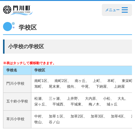
メニュー
学校区
小学校の学校区
学校名
学校区
南町1区、 南町2区、 南ヶ丘、 上町、 本町、 東栄町
門川小学校
旭町、 尾末東、 後向、 中尾、 下納屋、 上納屋
松瀬、 三ヶ瀬、 上井野、
大内原、 小松、 大丸、 
五十鈴小学校
栄ヶ丘、 平城西、 平城東、 梅ノ木、 城ヶ丘
中村、 加草１区、 加草2区、 加草3区、 加草4区、 
草川小学校
牧山、
谷ノ山