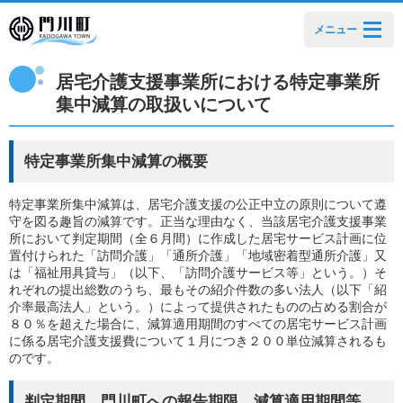
メニュー
居宅介護支援事業所における特定事業所
集中減算の取扱いについて
特定事業所集中減算の概要
特定事業所集中減算は、居宅介護支援の公正中立の原則について遵
守を図る趣旨の減算です。正当な理由なく、当該居宅介護支援事業
所において判定期間（全６月間）に作成した居宅サービス計画に位
置付けられた「訪問介護」「通所介護」「地域密着型通所介護」又
は「福祉用具貸与」（以下、「訪問介護サービス等」という。）そ
れぞれの提出総数のうち、最もその紹介件数の多い法人（以下「紹
介率最高法人」という。）によって提供されたものの占める割合が
８０％を超えた場合に、減算適用期間のすべての居宅サービス計画
に係る居宅介護支援費について１月につき２００単位減算されるも
のです。
判定期間、門川町への報告期限、減算適用期間等