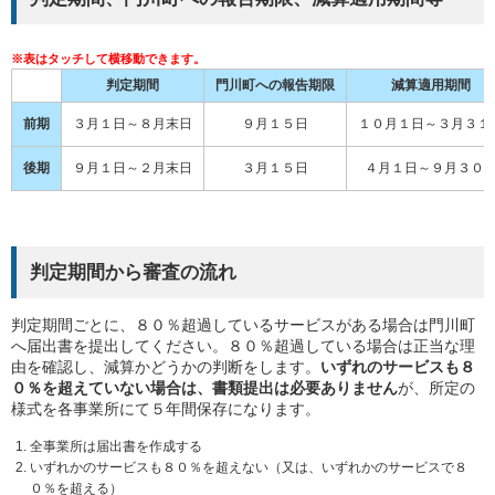
判定期間
門川町への報告期限
減算適用期間
前期
３月１日～８月末日
９月１５日
１０月１日～３月３１
後期
９月１日～２月末日
３月１５日
４月１日～９月３０
判定期間から審査の流れ
判定期間ごとに、８０％超過しているサービスがある場合は門川町
へ届出書を提出してください。８０％超過している場合は正当な理
由を確認し、減算かどうかの判断をします。
いずれのサービスも８
０％を超えていない場合は、書類提出は必要ありません
が、所定の
様式を各事業所にて５年間保存になります。
全事業所は届出書を作成する
いずれかのサービスも８０％を超えない（又は、いずれかのサービスで８
０％を超える）