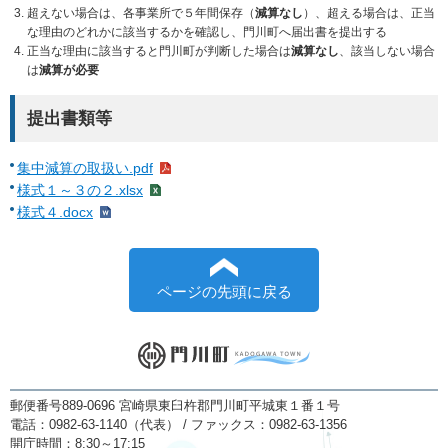
超えない場合は、各事業所で５年間保存（
減算なし
）、超える場合は、正当
な理由のどれかに該当するかを確認し、門川町へ届出書を提出する
正当な理由に該当すると門川町が判断した場合は
減算なし
、該当しない場合
は
減算が必要
提出書類等
集中減算の取扱い.pdf
様式１～３の２.xlsx
様式４.docx
ページの先頭に戻る
郵便番号889-0696 宮崎県東臼杵郡門川町平城東１番１号
電話：0982-63-1140（代表） / ファックス：0982-63-1356
開庁時間：8:30～17:15