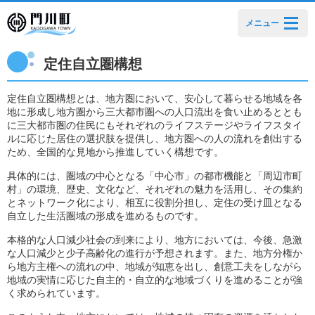
メニュー
定住自立圏構想
定住自立圏構想とは、地方圏において、安心して暮らせる地域を各
地に形成し地方圏から三大都市圏への人口流出を食い止めるととも
に三大都市圏の住民にもそれぞれのライフステージやライフスタイ
ルに応じた居住の選択肢を提供し、地方圏への人の流れを創出する
ため、全国的な見地から推進していく構想です。
具体的には、圏域の中心となる「中心市」の都市機能と「周辺市町
村」の環境、歴史、文化など、それぞれの魅力を活用し、その集約
とネットワーク化により、相互に役割分担し、定住の受け皿となる
自立した生活圏域の形成を進めるものです。
本格的な人口減少社会の到来により、地方においては、今後、急激
な人口減少と少子高齢化の進行が予想されます。また、地方分権か
ら地方主権への流れの中、地域が知恵を出し、創意工夫をしながら
地域の実情に応じた自主的・自立的な地域づくりを進めることが強
く求められています。