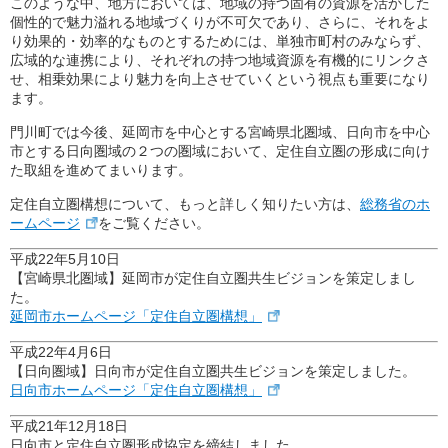
このような中、地方においては、地域の持つ固有の資源を活かした
個性的で魅力溢れる地域づくりが不可欠であり、さらに、それをよ
り効果的・効率的なものとするためには、単独市町村のみならず、
広域的な連携により、それぞれの持つ地域資源を有機的にリンクさ
せ、相乗効果により魅力を向上させていくという視点も重要になり
ます。
門川町では今後、延岡市を中心とする宮崎県北圏域、日向市を中心
市とする日向圏域の２つの圏域において、定住自立圏の形成に向け
た取組を進めてまいります。
定住自立圏構想について、もっと詳しく知りたい方は、
総務省のホ
ームページ
をご覧ください。
平成22年5月10日
【宮崎県北圏域】延岡市が定住自立圏共生ビジョンを策定しまし
た。
延岡市ホームページ「定住自立圏構想」
平成22年4月6日
【日向圏域】日向市が定住自立圏共生ビジョンを策定しました。
日向市ホームページ「定住自立圏構想」
平成21年12月18日
日向市と定住自立圏形成協定を締結しました。