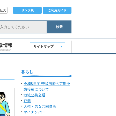
拡大
リンク集
ご利用ガイド
検索
政情報
サイトマップ
nistration
暮らし
令和8年度 帯状疱疹の定期予
防接種について
地域公共交通
戸籍
人権・男女共同参画
マイナンバー