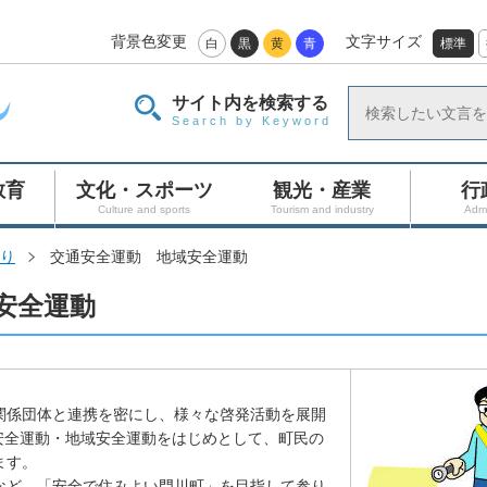
背景色変更
文字サイズ
白
黒
黄
青
標準
サイト内を検索する
Search by Keyword
教育
文化・スポーツ
観光・産業
行
Culture and sports
Tourism and industry
Admi
り
交通安全運動 地域安全運動
安全運動
関係団体と連携を密にし、様々な啓発活動を展開
安全運動・地域安全運動をはじめとして、町民の
ます。
など、「安全で住みよい門川町」を目指して参り