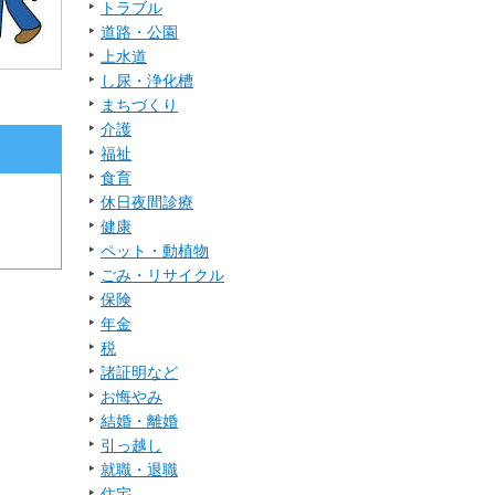
トラブル
道路・公園
上水道
し尿・浄化槽
まちづくり
介護
福祉
食育
休日夜間診療
健康
ペット・動植物
ごみ・リサイクル
保険
年金
税
諸証明など
お悔やみ
結婚・離婚
引っ越し
就職・退職
住宅