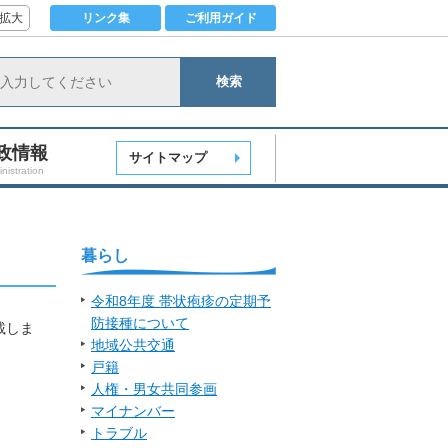
拡大
リンク集
ご利用ガイド
検索
政情報
サイトマップ
nistration
暮らし
令和8年度 帯状疱疹の定期予
防接種について
載しま
地域公共交通
戸籍
人権・男女共同参画
マイナンバー
トラブル