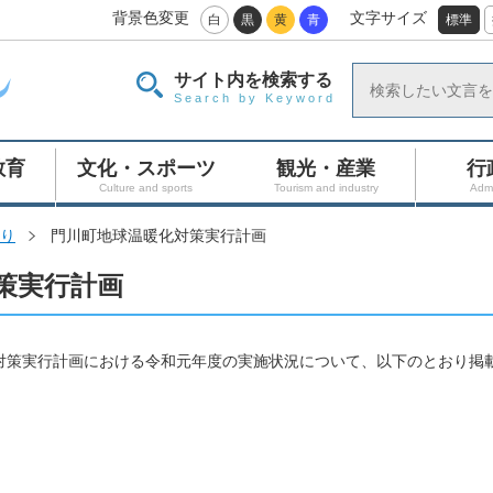
背景色変更
文字サイズ
白
黒
黄
青
標準
サイト内を検索する
Search by Keyword
教育
文化・スポーツ
観光・産業
行
Culture and sports
Tourism and industry
Admi
り
門川町地球温暖化対策実行計画
策実行計画
対策実行計画における令和元年度の実施状況について、以下のとおり掲