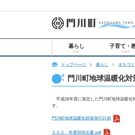
暮らし
子育て・
Live
Learn
トップページ
暮らし
まちづく
門川町地球温暖化対
平成28年度に策定した門川町地球温暖化
す。
門川町地球温暖化対策実行計画
ＣＯ２ 年度別排出量.pdf