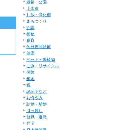
道路・公園
上水道
し尿・浄化槽
まちづくり
介護
福祉
食育
休日夜間診療
健康
ペット・動植物
ごみ・リサイクル
保険
年金
税
諸証明など
お悔やみ
結婚・離婚
引っ越し
就職・退職
住宅
空き家関連