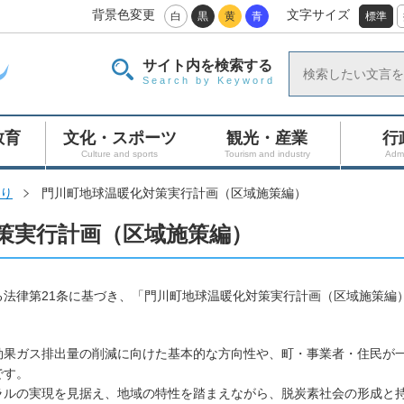
背景色変更
文字サイズ
白
黒
黄
青
標準
サイト内を検索する
Search by Keyword
教育
文化・スポーツ
観光・産業
行
Culture and sports
Tourism and industry
Admi
り
門川町地球温暖化対策実行計画（区域施策編）
策実行計画（区域施策編）
法律第21条に基づき、「門川町地球温暖化対策実行計画（区域施策編
果ガス排出量の削減に向けた基本的な方向性や、町・事業者・住民が
です。
ルの実現を見据え、地域の特性を踏まえながら、脱炭素社会の形成と