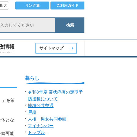
拡大
リンク集
ご利用ガイド
検索
政情報
サイトマップ
nistration
暮らし
令和8年度 帯状疱疹の定期予
防接種について
）」を策
地域公共交通
戸籍
人権・男女共同参画
一体とな
マイナンバー
トラブル
持続可能