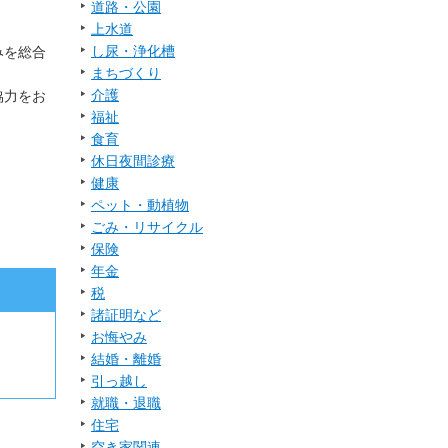
道路・公園
上水道
し尿・浄化槽
みを総合
まちづくり
介護
協力をお
福祉
食育
休日夜間診療
健康
ペット・動植物
ごみ・リサイクル
保険
年金
税
諸証明など
お悔やみ
結婚・離婚
引っ越し
就職・退職
住宅
空き家関連