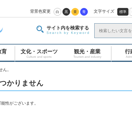
背景色変更
文字サイズ
白
黒
黄
青
標準
サイト内を検索する
Search by Keyword
教育
文化・スポーツ
観光・産業
行
Culture and sports
Tourism and industry
Admi
せん。
つかりません
可能性がございます。