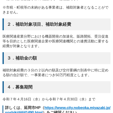
※市税・町税等の未納がある事業者は、補助対象者となることがで
きません。
２．補助対象項目、補助対象経費
医療関連産業分野における機器開発の加速化、販路開拓、受注促進
等を目的とした医療関連企業や医療関連機関との連携活動に要する
経費が対象となります。
３．補助金の額
補助対象経費の３分の２以内の額及び交付要綱の別表中に特に定め
る額の合計額で、一事業者につき
50
万円程度とします。
４．募集期間
令和７年４月
16
日（水）から令和７年４月
30
日（水）まで
詳しくは、延岡市
HP（
https://www.city.nobeoka.miyazaki.jp/
soshiki/44/41490.html
）をご確認ください。