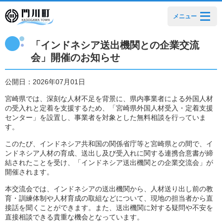
メニュー
「インドネシア送出機関との企業交流
会」開催のお知らせ
公開日：2026年07月01日
宮崎県では、深刻な人材不足を背景に、県内事業者による外国人材
の受入れと定着を支援するため、「宮崎県外国人材受入・定着支援
センター」を設置し、事業者を対象とした無料相談を行っていま
す。
このたび、インドネシア共和国の関係省庁等と宮崎県との間で、イ
ンドネシア人材の育成、送出し及び受入れに関する連携合意書が締
結されたことを受け、「インドネシア送出機関との企業交流会」が
開催されます。
本交流会では、インドネシアの送出機関から、人材送り出し前の教
育・訓練体制や人材育成の取組などについて、現地の担当者から直
接話を聞くことができます。また、送出機関に対する疑問や不安を
直接相談できる貴重な機会となっています。